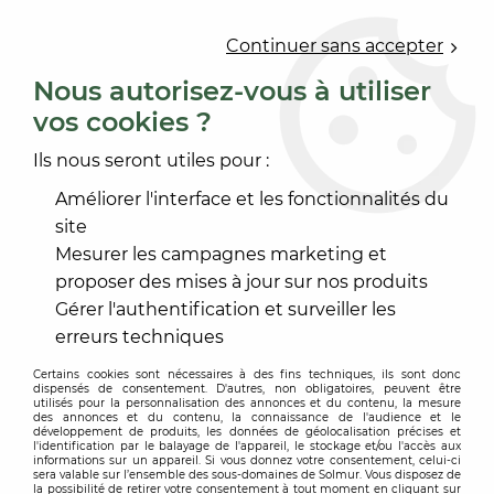
0
Continuer sans accepter
Nous autorisez-vous à utiliser
vos cookies ?
Accueil
>
Conditions Générales de Vente
Ils nous seront utiles pour :
Conditions générales de vente
Améliorer l'interface et les fonctionnalités du
Solmur
site
Mesurer les campagnes marketing et
proposer des mises à jour sur nos produits
Vente à distance — Site internet
Gérer l'authentification et surveiller les
SOLMUR —
www.solmur.fr
erreurs techniques
En vigueur à compter du 08 juillet 2026
Certains cookies sont nécessaires à des fins techniques, ils sont donc
dispensés de consentement. D'autres, non obligatoires, peuvent être
ARTICLE 1 — IDENTIFICATION
utilisés pour la personnalisation des annonces et du contenu, la mesure
des annonces et du contenu, la connaissance de l'audience et le
développement de produits, les données de géolocalisation précises et
DU VENDEUR ET CHAMP
l'identification par le balayage de l'appareil, le stockage et/ou l'accès aux
informations sur un appareil. Si vous donnez votre consentement, celui-ci
sera valable sur l’ensemble des sous-domaines de Solmur. Vous disposez de
la possibilité de retirer votre consentement à tout moment en cliquant sur