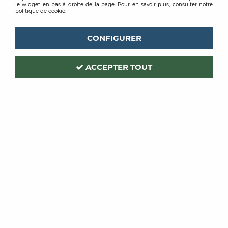
D’APPLICATION
le widget en bas à droite de la page. Pour en savoir plus, consulter notre
politique de cookie.
Les présentes Conditions Générales de Vente (ci-
après « CGV ») s’appliquent, sans restriction ni
CONFIGURER
réserve, à l’ensemble des ventes conclues à
distance entre :
ACCEPTER TOUT
SOLMUR, Société par actions simplifiée à associé
unique au capital de 308 000 €, immatriculée au
Registre du Commerce et des Sociétés de Rouen
sous le numéro 570 502 450, dont le siège social est
situé 296 avenue des Hauts Grigneux, 76420
Bihorel, numéro de SIRET 570 502 450 00010,
numéro de TVA intracommunautaire
FR77570502450, présidée par DECOR ALLIANCE,
SAS, 296 avenue des Hauts de Grigneux, 76420
Bihorel, RCS 508 894 110 Rouen (ci-après « le
Vendeur » ou « nous »),
et toute personne physique majeure agissant en