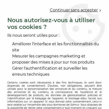
0
Continuer sans accepter
Nous autorisez-vous à utiliser
vos cookies ?
Accueil
>
PRODUIT DE MISE EN OEUVRE
>
ENDUIT
>
ACCESSOIRE-BANDE-CALICOT
>
BANDE A JOINT PAPIER
Ils nous seront utiles pour :
Améliorer l'interface et les fonctionnalités du
site
Mesurer les campagnes marketing et
proposer des mises à jour sur nos produits
Gérer l'authentification et surveiller les
erreurs techniques
Certains cookies sont nécessaires à des fins techniques, ils sont donc
dispensés de consentement. D'autres, non obligatoires, peuvent être
utilisés pour la personnalisation des annonces et du contenu, la mesure
des annonces et du contenu, la connaissance de l'audience et le
développement de produits, les données de géolocalisation précises et
l'identification par le balayage de l'appareil, le stockage et/ou l'accès aux
informations sur un appareil. Si vous donnez votre consentement, celui-ci
sera valable sur l’ensemble des sous-domaines de Solmur. Vous disposez de
la possibilité de retirer votre consentement à tout moment en cliquant sur