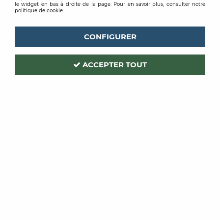
le widget en bas à droite de la page. Pour en savoir plus, consulter notre
politique de cookie.
CONFIGURER
ACCEPTER TOUT
TOUPRET
Code produit :
212269
BANDE A JOINT PAPIER
5CM X 153M
Soyez le premier à donner votre avis !
PRIX PUBLIC
12
,
77
€
TTC