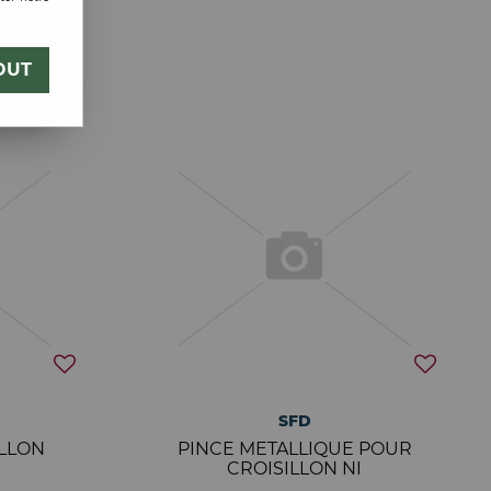
OUT
SFD
ILLON
PINCE METALLIQUE POUR
CROISILLON NI