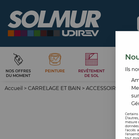
Nou
Ils no
NOS OFFRES
PEINTURE
REVÊTEMENT
CARRELAG
DU MOMENT
DE SOL
ET BAIN
Amé
Me
Accueil
>
CARRELAGE ET BAIN
>
ACCESSOIRE CARRE
sur
Gér
Certains
D'autres
mesure d
données 
l'accès 
l’ensemb
tout mom