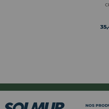
C
35
NOS PROD