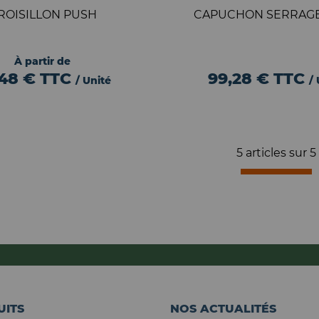
ROISILLON PUSH
CAPUCHON SERRAG
À partir de
,48 €
TTC
99,28 €
TTC
/ Unité
/
5 articles sur
5
UITS
NOS ACTUALITÉS