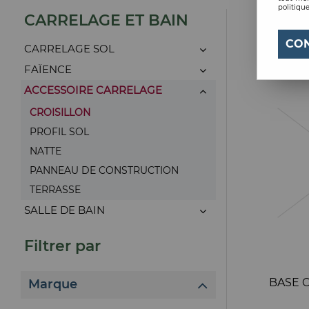
politique
CARRELAGE ET BAIN
CO
CARRELAGE SOL
FAÏENCE
ACCESSOIRE CARRELAGE
CROISILLON
PROFIL SOL
NATTE
PANNEAU DE CONSTRUCTION
TERRASSE
SALLE DE BAIN
Filtrer par
BASE 
Marque