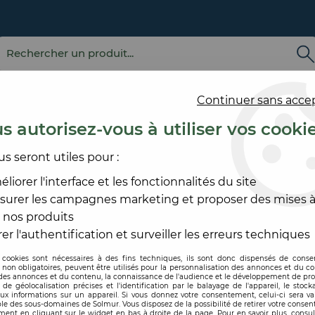
Continuer sans acce
s autorisez-vous à utiliser vos cooki
us seront utiles pour :
E
REVÊTEMENT
OUTILLAGE
PRODUITS DE
ACCESS
MURAL
ET MATÉRIEL
MISE EN ŒUVRE
SOL ET
liorer l'interface et les fonctionnalités du site
surer les campagnes marketing et proposer des mises à
LAGE
>
CROISILLON
 nos produits
CROISILLON
er l'authentification et surveiller les erreurs techniques
 cookies sont nécessaires à des fins techniques, ils sont donc dispensés de cons
, non obligatoires, peuvent être utilisés pour la personnalisation des annonces et du co
es annonces et du contenu, la connaissance de l'audience et le développement de prod
de géolocalisation précises et l'identification par le balayage de l'appareil, le stock
aux informations sur un appareil. Si vous donnez votre consentement, celui-ci sera va
le des sous-domaines de Solmur. Vous disposez de la possibilité de retirer votre conse
ent en cliquant sur le widget en bas à droite de la page. Pour en savoir plus, consul