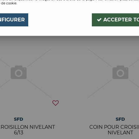
 de cookie.
5 articles sur
5
NFIGURER
ACCEPTER T
SFD
SFD
CROISILLON NIVELANT
COIN POUR CROIS
6/13
NIVELANT