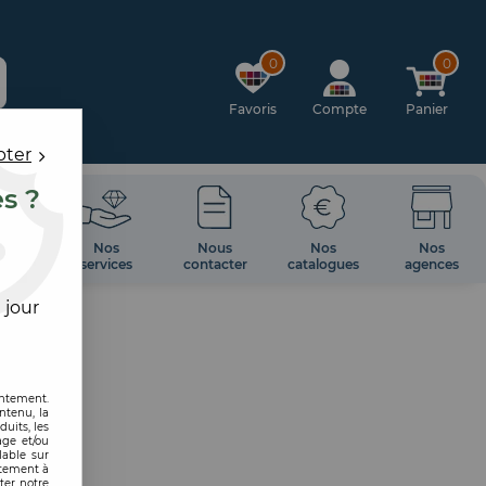
0
0
Favoris
Compte
Panier
pter
es ?
OIRES
Nos
Nous
Nos
Nos
 MUR
services
contacter
catalogues
agences
 jour
entement.
ntenu, la
uits, les
age et/ou
lable sur
ntement à
ter notre