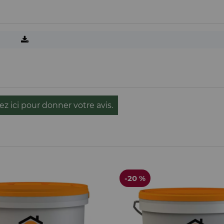
ez ici pour donner votre avis.
-20 %