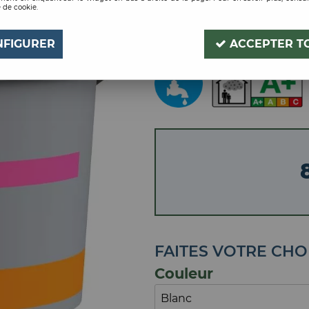
 de cookie.
PEINTURE D2 BLANC
Soyez le premier à donner
NFIGURER
ACCEPTER T
FAITES VOTRE CHO
Couleur