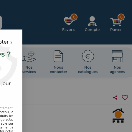
0
0
Favoris
Compte
Panier
pter
es ?
OIRES
Nos
Nous
Nos
Nos
 MUR
services
contacter
catalogues
agences
 jour
entement.
ntenu, la
uits, les
age et/ou
lable sur
ntement à
ter notre