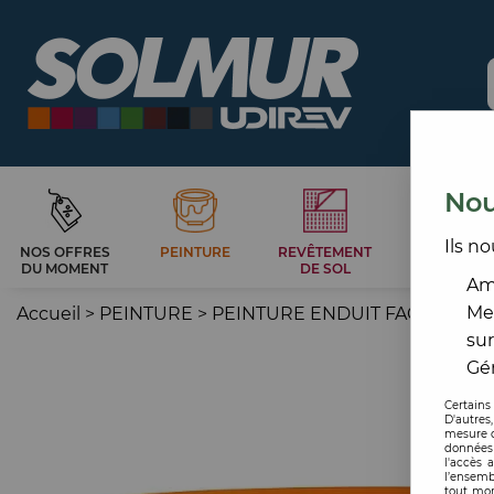
Nou
Ils no
NOS OFFRES
PEINTURE
REVÊTEMENT
CARRELAG
DU MOMENT
DE SOL
ET BAIN
Amé
Me
Accueil
>
PEINTURE
>
PEINTURE ENDUIT FAÇADE
>
F
sur
Gér
Certains
D'autres
mesure d
données 
l'accès 
l’ensemb
tout mom