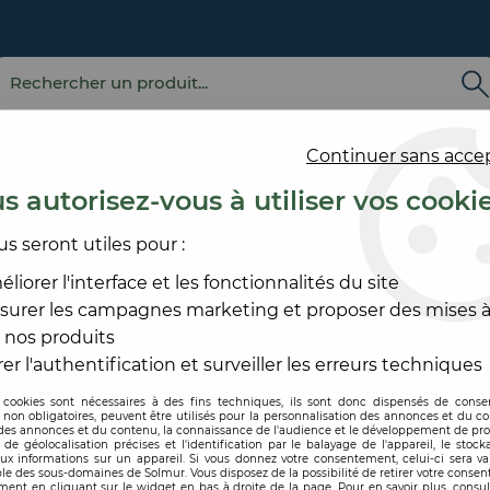
Continuer sans acce
s autorisez-vous à utiliser vos cooki
us seront utiles pour :
E
REVÊTEMENT
OUTILLAGE
PRODUITS DE
ACCESS
MURAL
ET MATÉRIEL
MISE EN ŒUVRE
SOL ET
liorer l'interface et les fonctionnalités du site
surer les campagnes marketing et proposer des mises à
ILM MINCE D2
>
COLOR ACRYL
 nos produits
PRB
er l'authentification et surveiller les erreurs techniques
 cookies sont nécessaires à des fins techniques, ils sont donc dispensés de cons
, non obligatoires, peuvent être utilisés pour la personnalisation des annonces et du co
Code produit :
198507
es annonces et du contenu, la connaissance de l'audience et le développement de prod
de géolocalisation précises et l'identification par le balayage de l'appareil, le stock
aux informations sur un appareil. Si vous donnez votre consentement, celui-ci sera va
COLOR ACRYL
le des sous-domaines de Solmur. Vous disposez de la possibilité de retirer votre conse
ent en cliquant sur le widget en bas à droite de la page. Pour en savoir plus, consul