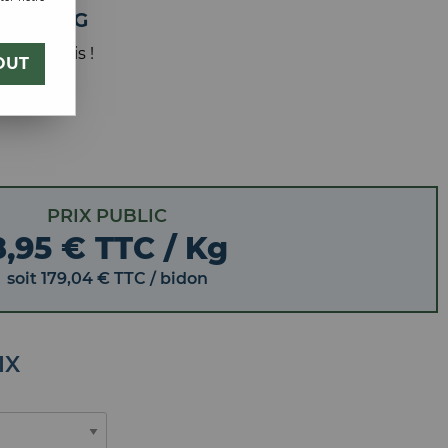
HE 20KG
 votre avis !
OUT
PRIX PUBLIC
8,95 € TTC / Kg
soit
179
,
04
€
TTC
/ bidon
IX