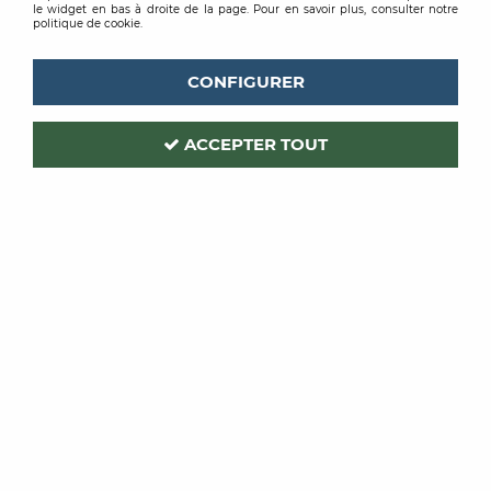
le widget en bas à droite de la page. Pour en savoir plus, consulter notre
politique de cookie.
CONFIGURER
ACCEPTER TOUT
ROMUS
Code produit :
213054
| Réf. interne :
2789
CORNIERE ANGLE VARIABLE
PVC
BLANCHE 25X25MM 2,75ML
Soyez le premier à donner votre avis !
PRIX PUBLIC