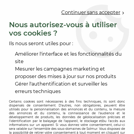
0
Continuer sans accepter
Nous autorisez-vous à utiliser
vos cookies ?
Accueil
>
ACCESSOIRE SOL ET MUR
>
FINITION SOL
>
SEUIL ADHÉSIF
>
CORNIERE ANGLE VARIABLE PVC
Ils nous seront utiles pour :
Améliorer l'interface et les fonctionnalités du
site
Mesurer les campagnes marketing et
proposer des mises à jour sur nos produits
Gérer l'authentification et surveiller les
erreurs techniques
Certains cookies sont nécessaires à des fins techniques, ils sont donc
dispensés de consentement. D'autres, non obligatoires, peuvent être
utilisés pour la personnalisation des annonces et du contenu, la mesure
des annonces et du contenu, la connaissance de l'audience et le
développement de produits, les données de géolocalisation précises et
l'identification par le balayage de l'appareil, le stockage et/ou l'accès aux
informations sur un appareil. Si vous donnez votre consentement, celui-ci
sera valable sur l’ensemble des sous-domaines de Solmur. Vous disposez de
la possibilité de retirer votre consentement à tout moment en cliquant sur