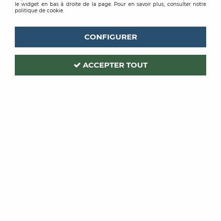
le widget en bas à droite de la page. Pour en savoir plus, consulter notre
politique de cookie.
CONFIGURER
ACCEPTER TOUT
LEVIS
Code produit :
408613
EXPONIA EXPRESS SATIN
PEINTURE BASE BLANCHE 10L
Soyez le premier à donner votre avis !