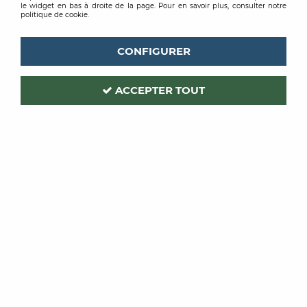
le widget en bas à droite de la page. Pour en savoir plus, consulter notre
politique de cookie.
CONFIGURER
ACCEPTER TOUT
GRACO
Code produit :
210146
| Réf. interne :
224459
FILTRE
60 MAILLES PQT DE 2
Soyez le premier à donner votre avis !
PRIX PUBLIC
72
,
00
€
TTC