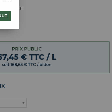
 votre avis !
OUT
PRIX PUBLIC
67,45 € TTC / L
soit
168
,
63
€
TTC
/ bidon
IX