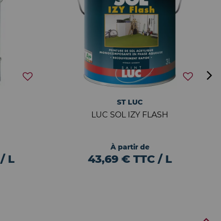
ST LUC
LUC SOL IZY FLASH
À partir de
/ L
43,69 € TTC / L