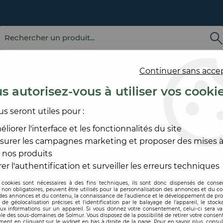
Continuer sans acce
s autorisez-vous à utiliser vos cooki
us seront utiles pour :
E
REVÊTEMENT
OUTILLAGE
PRODUITS DE
ACCESS
MURAL
ET MATÉRIEL
MISE EN ŒUVRE
SOL ET
liorer l'interface et les fonctionnalités du site
surer les campagnes marketing et proposer des mises à
OMPOSANT
>
FLOOR REGULAR
 nos produits
LEVIS
er l'authentification et surveiller les erreurs techniques
 cookies sont nécessaires à des fins techniques, ils sont donc dispensés de cons
, non obligatoires, peuvent être utilisés pour la personnalisation des annonces et du co
Code produit :
es annonces et du contenu, la connaissance de l'audience et le développement de prod
de géolocalisation précises et l'identification par le balayage de l'appareil, le stock
aux informations sur un appareil. Si vous donnez votre consentement, celui-ci sera va
FLOOR REGULA
le des sous-domaines de Solmur. Vous disposez de la possibilité de retirer votre conse
ent en cliquant sur le widget en bas à droite de la page. Pour en savoir plus, consul