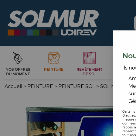
Nou
Ils no
NOS OFFRES
PEINTURE
REVÊTEMENT
CARRELAG
DU MOMENT
DE SOL
ET BAIN
Amé
Me
Accueil
>
PEINTURE
>
PEINTURE SOL
>
SOL MONO-C
sur
Gér
Certains
D'autres
mesure d
données 
l'accès 
l’ensemb
tout mom