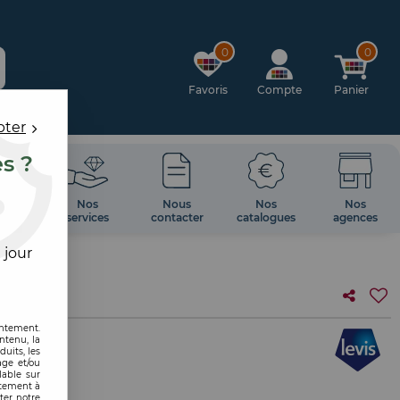
0
0
Favoris
Compte
Panier
pter
es ?
OIRES
Nos
Nous
Nos
Nos
 MUR
services
contacter
catalogues
agences
 jour
entement.
ntenu, la
uits, les
age et/ou
lable sur
R
ntement à
ter notre