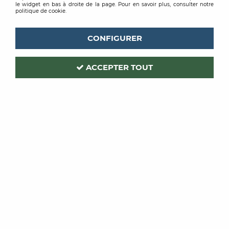
le widget en bas à droite de la page. Pour en savoir plus, consulter notre
politique de cookie.
CONFIGURER
ACCEPTER TOUT
UDIREV
Code produit :
407718
| Réf. interne :
672901
OMNICOMPACT 43
SOL PVC EN LE 2M HOLM OAK CLASSIC
Soyez le premier à donner votre avis !
PRIX PUBLIC À LA COUPE
36,96 € TTC / m²