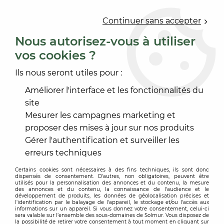
0
Continuer sans accepter
Nous autorisez-vous à utiliser
vos cookies ?
Accueil
>
REVÊTEMENT DE SOL
>
SOL VINYLE BÂTIMENT
>
HÉTÉROGÈNE COMPACT EN LÉ
>
OMNICOMPACT 43
Ils nous seront utiles pour :
Améliorer l'interface et les fonctionnalités du
site
Mesurer les campagnes marketing et
proposer des mises à jour sur nos produits
Gérer l'authentification et surveiller les
erreurs techniques
Certains cookies sont nécessaires à des fins techniques, ils sont donc
dispensés de consentement. D'autres, non obligatoires, peuvent être
utilisés pour la personnalisation des annonces et du contenu, la mesure
des annonces et du contenu, la connaissance de l'audience et le
développement de produits, les données de géolocalisation précises et
l'identification par le balayage de l'appareil, le stockage et/ou l'accès aux
informations sur un appareil. Si vous donnez votre consentement, celui-ci
sera valable sur l’ensemble des sous-domaines de Solmur. Vous disposez de
la possibilité de retirer votre consentement à tout moment en cliquant sur