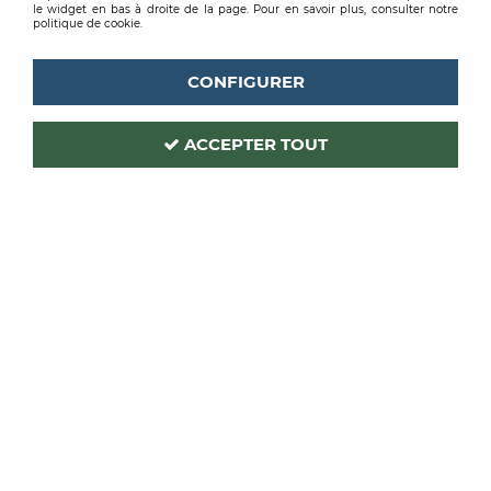
le widget en bas à droite de la page. Pour en savoir plus, consulter notre
politique de cookie.
CONFIGURER
ACCEPTER TOUT
QUICK STEP
Code produit :
327964
| Réf. interne :
AVSTU40035
ORO 4+1MM
40035 ARDOISE NOIRE 1,848M2
Soyez le premier à donner votre avis !