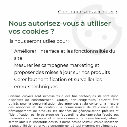
0
Continuer sans accepter
Nous autorisez-vous à utiliser
vos cookies ?
Accueil
>
REVÊTEMENT DE SOL
>
SOL VINYLE MODULAIRE, LVT, LLT
>
SYSTÈME RIGID CLIC
>
Ils nous seront utiles pour :
ORO 4+1MM
Améliorer l'interface et les fonctionnalités du
site
Mesurer les campagnes marketing et
proposer des mises à jour sur nos produits
Gérer l'authentification et surveiller les
erreurs techniques
Certains cookies sont nécessaires à des fins techniques, ils sont donc
dispensés de consentement. D'autres, non obligatoires, peuvent être
utilisés pour la personnalisation des annonces et du contenu, la mesure
des annonces et du contenu, la connaissance de l'audience et le
développement de produits, les données de géolocalisation précises et
l'identification par le balayage de l'appareil, le stockage et/ou l'accès aux
informations sur un appareil. Si vous donnez votre consentement, celui-ci
sera valable sur l’ensemble des sous-domaines de Solmur. Vous disposez de
la possibilité de retirer votre consentement à tout moment en cliquant sur