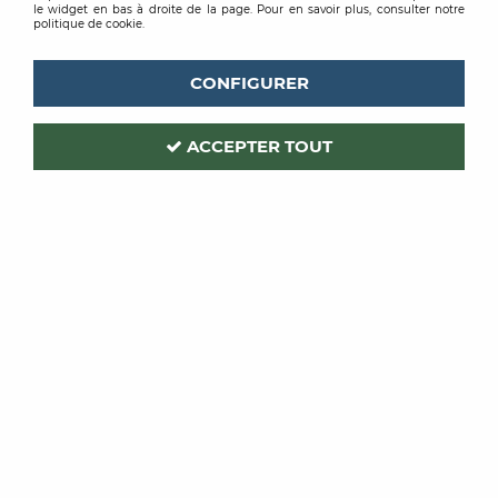
le widget en bas à droite de la page. Pour en savoir plus, consulter notre
politique de cookie.
CONFIGURER
ACCEPTER TOUT
CASELIO
Code produit :
421678
| Réf. interne :
BLD100601212
PAPIER PEINT BALADE
UNI BEIGE
Soyez le premier à donner votre avis !