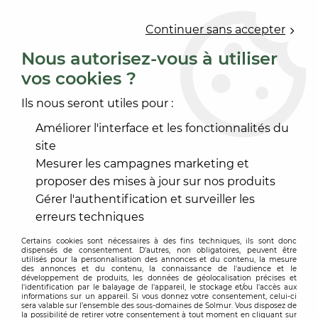
0
Continuer sans accepter
Nous autorisez-vous à utiliser
vos cookies ?
Accueil
>
REVÊTEMENT MUR ET PLAFOND
>
PAPIER PEINT
>
PAPIER PEINT DÉCORATIF
>
PAPIER PEINT BALADE
Ils nous seront utiles pour :
Améliorer l'interface et les fonctionnalités du
site
Mesurer les campagnes marketing et
proposer des mises à jour sur nos produits
Gérer l'authentification et surveiller les
erreurs techniques
Certains cookies sont nécessaires à des fins techniques, ils sont donc
dispensés de consentement. D'autres, non obligatoires, peuvent être
utilisés pour la personnalisation des annonces et du contenu, la mesure
des annonces et du contenu, la connaissance de l'audience et le
développement de produits, les données de géolocalisation précises et
l'identification par le balayage de l'appareil, le stockage et/ou l'accès aux
informations sur un appareil. Si vous donnez votre consentement, celui-ci
sera valable sur l’ensemble des sous-domaines de Solmur. Vous disposez de
la possibilité de retirer votre consentement à tout moment en cliquant sur