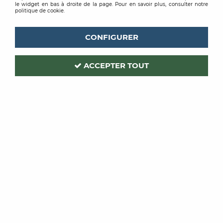
le widget en bas à droite de la page. Pour en savoir plus, consulter notre
politique de cookie.
CONFIGURER
ACCEPTER TOUT
CASAMANCE
Code produit :
378666
| Réf. interne :
76151324
PAPIER PEINT BORD DU NIL
DOUM BLANC DORE
Soyez le premier à donner votre avis !