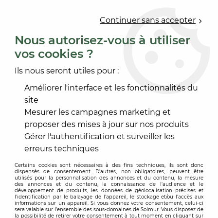
0
Continuer sans accepter
Nous autorisez-vous à utiliser
vos cookies ?
Accueil
>
REVÊTEMENT MUR ET PLAFOND
>
PAPIER PEINT
>
PAPIER PEINT DÉCORATIF
>
PAPIER PEINT BORD DU NIL
Ils nous seront utiles pour :
Améliorer l'interface et les fonctionnalités du
site
Mesurer les campagnes marketing et
proposer des mises à jour sur nos produits
Gérer l'authentification et surveiller les
erreurs techniques
Certains cookies sont nécessaires à des fins techniques, ils sont donc
dispensés de consentement. D'autres, non obligatoires, peuvent être
utilisés pour la personnalisation des annonces et du contenu, la mesure
des annonces et du contenu, la connaissance de l'audience et le
développement de produits, les données de géolocalisation précises et
l'identification par le balayage de l'appareil, le stockage et/ou l'accès aux
informations sur un appareil. Si vous donnez votre consentement, celui-ci
sera valable sur l’ensemble des sous-domaines de Solmur. Vous disposez de
la possibilité de retirer votre consentement à tout moment en cliquant sur