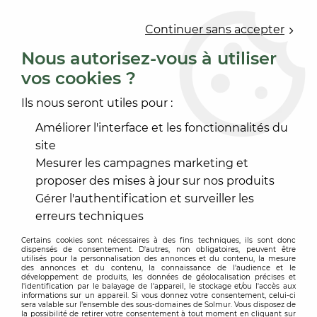
0
Continuer sans accepter
Nous autorisez-vous à utiliser
vos cookies ?
Accueil
>
REVÊTEMENT MUR ET PLAFOND
>
PAPIER PEINT
>
PAPIER PEINT DÉCORATIF
>
PAPIER PEINT RIVERSIDE 4
Ils nous seront utiles pour :
Améliorer l'interface et les fonctionnalités du
site
Mesurer les campagnes marketing et
proposer des mises à jour sur nos produits
Gérer l'authentification et surveiller les
erreurs techniques
Certains cookies sont nécessaires à des fins techniques, ils sont donc
dispensés de consentement. D'autres, non obligatoires, peuvent être
utilisés pour la personnalisation des annonces et du contenu, la mesure
des annonces et du contenu, la connaissance de l'audience et le
développement de produits, les données de géolocalisation précises et
l'identification par le balayage de l'appareil, le stockage et/ou l'accès aux
informations sur un appareil. Si vous donnez votre consentement, celui-ci
sera valable sur l’ensemble des sous-domaines de Solmur. Vous disposez de
la possibilité de retirer votre consentement à tout moment en cliquant sur