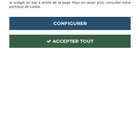
le widget en bas à droite de la page. Pour en savoir plus, consulter notre
politique de cookie.
CONFIGURER
ACCEPTER TOUT
CASADECO
Code produit :
378105
| Réf. interne :
RIVI88700012
PAPIER PEINT RIVERSIDE 4
EMPREINTE BLANC CARIE
Soyez le premier à donner votre avis !