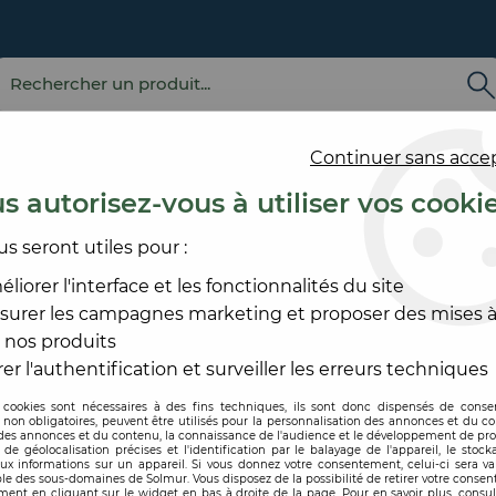
Continuer sans acce
s autorisez-vous à utiliser vos cooki
us seront utiles pour :
E
REVÊTEMENT
OUTILLAGE
PRODUITS DE
ACCESS
MURAL
ET MATÉRIEL
MISE EN ŒUVRE
SOL ET
liorer l'interface et les fonctionnalités du site
surer les campagnes marketing et proposer des mises à
IE
>
RÉNOVATION
>
PATE A RENOVER BI COMPOSANTE
 nos produits
BLANCHON
er l'authentification et surveiller les erreurs techniques
 cookies sont nécessaires à des fins techniques, ils sont donc dispensés de cons
, non obligatoires, peuvent être utilisés pour la personnalisation des annonces et du co
Code produit :
195506
es annonces et du contenu, la connaissance de l'audience et le développement de prod
de géolocalisation précises et l'identification par le balayage de l'appareil, le stock
aux informations sur un appareil. Si vous donnez votre consentement, celui-ci sera va
PATE A RENOVE
le des sous-domaines de Solmur. Vous disposez de la possibilité de retirer votre conse
ent en cliquant sur le widget en bas à droite de la page. Pour en savoir plus, consul