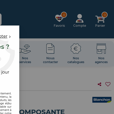
0
0
Favoris
Compte
Panier
pter
es ?
OIRES
Nos
Nous
Nos
Nos
 MUR
services
contacter
catalogues
agences
 jour
entement.
ntenu, la
uits, les
age et/ou
lable sur
R BI COMPOSANTE
ntement à
ter notre