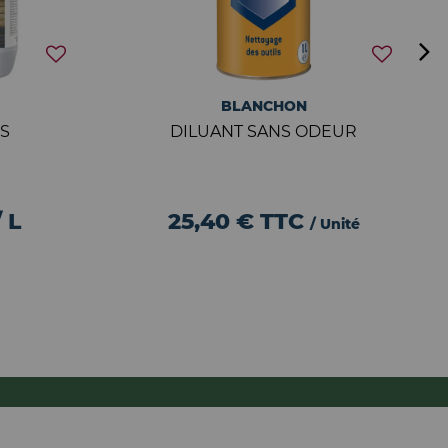
BLANCHON
S
DILUANT SANS ODEUR
 L
25,40 €
TTC
/ Unité