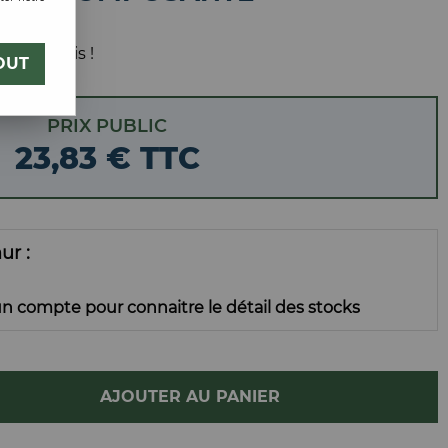
 votre avis !
OUT
PRIX PUBLIC
23
,
83
€
TTC
mur
n compte pour connaitre le détail des stocks
AJOUTER AU PANIER