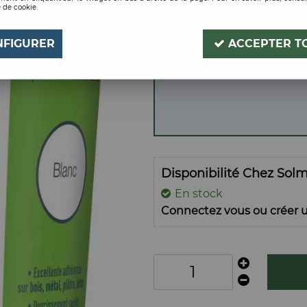
 de cookie.
BLANC 1KG
Soyez le premier à donner
NFIGURER
ACCEPTER T
Disponibilité Chez Sol
En stock
Connectez vous ou créer u