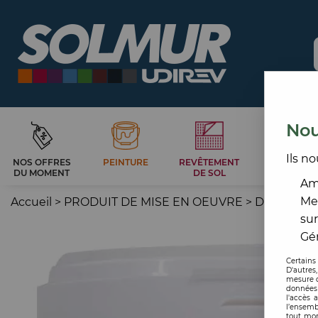
Nou
Ils no
NOS OFFRES
PEINTURE
REVÊTEMENT
CARRELAG
DU MOMENT
DE SOL
ET BAIN
Amé
Me
Accueil
>
PRODUIT DE MISE EN OEUVRE
>
DROGUER
sur
Gér
Certains
D'autres
mesure d
données 
l'accès 
l’ensemb
tout mom