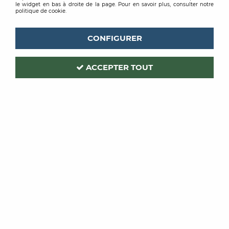
le widget en bas à droite de la page. Pour en savoir plus, consulter notre
consectetur purus, a auctor nisl lacinia quis. Morbi
politique de cookie.
molestie quis lectus eu pretium.
CONFIGURER
TRIER & FILTRER
ACCEPTER TOUT
1 article sur
1
PRB
MORTIER FIN