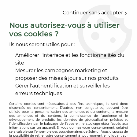
0
Continuer sans accepter
Nous autorisez-vous à utiliser
vos cookies ?
Accueil
>
PEINTURE
>
PEINTURE ENDUIT FAÇADE
>
ENDUIT HYDRAULIQUE
Ils nous seront utiles pour :
ENDUIT HYDRAULIQUE
Améliorer l'interface et les fonctionnalités du
site
Mesurer les campagnes marketing et
Suspendisse ultrices magna ac arcu imperdiet
proposer des mises à jour sur nos produits
ultrices. Donec mollis libero pharetra ligula ultricies,
Gérer l'authentification et surveiller les
et tristique eros feugiat. Sed ullamcorper arcu eu
erreurs techniques
odio sagittis, non fringilla leo varius. Proin commodo
Certains cookies sont nécessaires à des fins techniques, ils sont donc
vulputate odio quis fringilla. Aliquam molestie, est
dispensés de consentement. D'autres, non obligatoires, peuvent être
utilisés pour la personnalisation des annonces et du contenu, la mesure
vel interdum dictum, orci sem rutrum metus,
des annonces et du contenu, la connaissance de l'audience et le
développement de produits, les données de géolocalisation précises et
suscipit ultricies massa massa sit amet quam.
l'identification par le balayage de l'appareil, le stockage et/ou l'accès aux
Maecenas vulputate orci at sem blandit, vel
informations sur un appareil. Si vous donnez votre consentement, celui-ci
sera valable sur l’ensemble des sous-domaines de Solmur. Vous disposez de
pharetra lacus scelerisque. Vestibulum tristique
la possibilité de retirer votre consentement à tout moment en cliquant sur