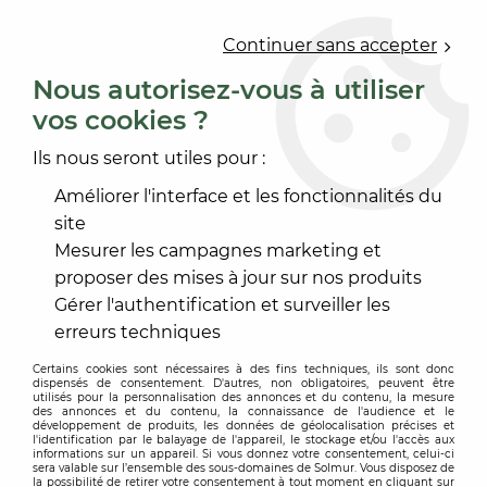
0
Continuer sans accepter
Nous autorisez-vous à utiliser
vos cookies ?
Accueil
>
PEINTURE
>
PEINTURE INTÉRIEURE
>
EFFET DÉCORATIF
Ils nous seront utiles pour :
EFFET DÉCORATIF
Améliorer l'interface et les fonctionnalités du
site
Mesurer les campagnes marketing et
proposer des mises à jour sur nos produits
Gérer l'authentification et surveiller les
TRIER & FILTRER
erreurs techniques
Certains cookies sont nécessaires à des fins techniques, ils sont donc
dispensés de consentement. D'autres, non obligatoires, peuvent être
5 articles sur
5
utilisés pour la personnalisation des annonces et du contenu, la mesure
des annonces et du contenu, la connaissance de l'audience et le
développement de produits, les données de géolocalisation précises et
l'identification par le balayage de l'appareil, le stockage et/ou l'accès aux
informations sur un appareil. Si vous donnez votre consentement, celui-ci
sera valable sur l’ensemble des sous-domaines de Solmur. Vous disposez de
la possibilité de retirer votre consentement à tout moment en cliquant sur