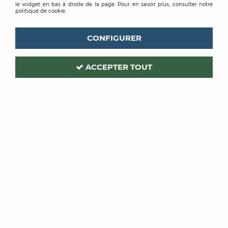
le widget en bas à droite de la page. Pour en savoir plus, consulter notre
politique de cookie.
CONFIGURER
ACCEPTER TOUT
COULEURS D'ANTAN
COULEURS D'ANTAN
PRIMAIRE BETON
VERNIS BETON
CIRE
CIRE
À partir de
À partir de
35,50 € TTC / Kg
76,93 € TTC / Kg
VOIR LE PRODUIT
VOIR LE PRODUIT