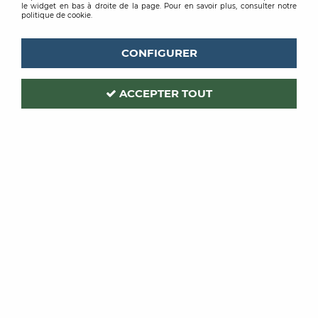
le widget en bas à droite de la page. Pour en savoir plus, consulter notre
politique de cookie.
CONFIGURER
ACCEPTER TOUT
BLANCHON
BLANCHON
HUILE POUR TECK
HUILE POUR
PARQUET
À partir de
32,90 € TTC / L
51,28 €
TTC
/ Unité
VOIR LE PRODUIT
VOIR LE PRODUIT