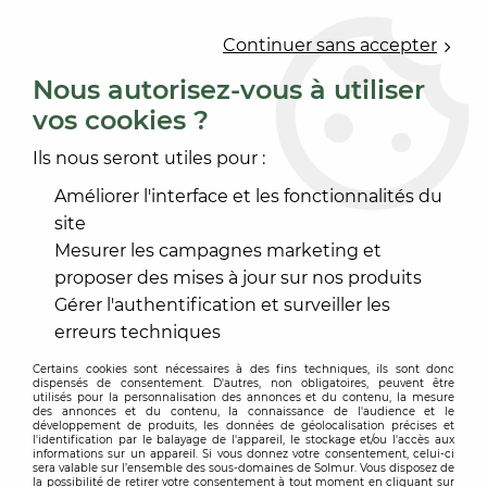
0
Continuer sans accepter
Nous autorisez-vous à utiliser
vos cookies ?
Accueil
>
PEINTURE
>
PROTECTION DES BOIS
>
HUILE PARQUET
Ils nous seront utiles pour :
HUILE PARQUET
Améliorer l'interface et les fonctionnalités du
site
Mesurer les campagnes marketing et
proposer des mises à jour sur nos produits
Gérer l'authentification et surveiller les
TRIER & FILTRER
erreurs techniques
Certains cookies sont nécessaires à des fins techniques, ils sont donc
dispensés de consentement. D'autres, non obligatoires, peuvent être
5 articles sur
5
utilisés pour la personnalisation des annonces et du contenu, la mesure
des annonces et du contenu, la connaissance de l'audience et le
développement de produits, les données de géolocalisation précises et
l'identification par le balayage de l'appareil, le stockage et/ou l'accès aux
informations sur un appareil. Si vous donnez votre consentement, celui-ci
sera valable sur l’ensemble des sous-domaines de Solmur. Vous disposez de
la possibilité de retirer votre consentement à tout moment en cliquant sur