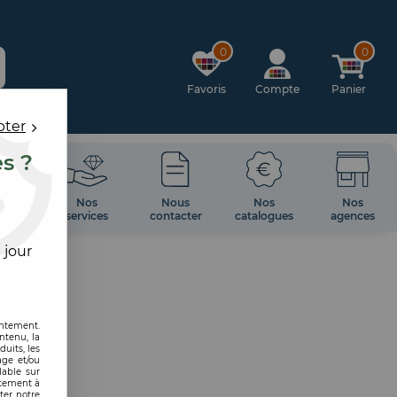
0
0
Favoris
Compte
Panier
pter
es ?
OIRES
Nos
Nous
Nos
Nos
 MUR
services
contacter
catalogues
agences
 jour
entement.
ntenu, la
uits, les
age et/ou
lable sur
ntement à
ter notre