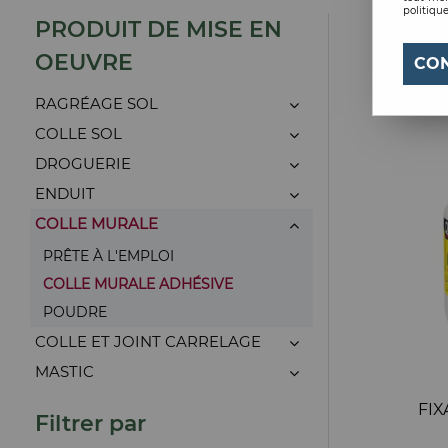
politique
PRODUIT DE MISE EN
OEUVRE
CO
RAGRÉAGE SOL
COLLE SOL
DROGUERIE
ENDUIT
COLLE MURALE
PRÊTE À L'EMPLOI
COLLE MURALE ADHÉSIVE
POUDRE
COLLE ET JOINT CARRELAGE
MASTIC
FIX
Filtrer par