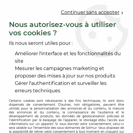
0
Continuer sans accepter
Nous autorisez-vous à utiliser
vos cookies ?
Accueil
>
OUTILLAGE
>
ACCESSOIRE ÉLECTROPORTATIF
>
ACCESSOIRE PONÇAGE MÉCANISÉ
>
PROTECTEUR
Ils nous seront utiles pour :
PLATEAU DIAM 125
Améliorer l'interface et les fonctionnalités du
site
Mesurer les campagnes marketing et
proposer des mises à jour sur nos produits
Gérer l'authentification et surveiller les
erreurs techniques
Certains cookies sont nécessaires à des fins techniques, ils sont donc
dispensés de consentement. D'autres, non obligatoires, peuvent être
utilisés pour la personnalisation des annonces et du contenu, la mesure
des annonces et du contenu, la connaissance de l'audience et le
développement de produits, les données de géolocalisation précises et
l'identification par le balayage de l'appareil, le stockage et/ou l'accès aux
informations sur un appareil. Si vous donnez votre consentement, celui-ci
sera valable sur l’ensemble des sous-domaines de Solmur. Vous disposez de
la possibilité de retirer votre consentement à tout moment en cliquant sur