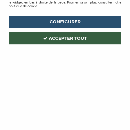
le widget en bas à droite de la page. Pour en savoir plus, consulter notre
politique de cookie.
CONFIGURER
ACCEPTER TOUT
MIRKA
Code produit :
264872
PROTECTEUR PLATEAU DIAM
125
33 TROUS PQT DE 5
Soyez le premier à donner votre avis !
PRIX PUBLIC