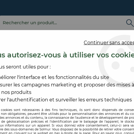
Continuer sans acce
s autorisez-vous à utiliser vos cooki
us seront utiles pour :
E
REVÊTEMENT
OUTILLAGE
PRODUITS DE
ACCESS
MURAL
ET MATÉRIEL
MISE EN ŒUVRE
SOL ET
liorer l'interface et les fonctionnalités du site
surer les campagnes marketing et proposer des mises à
N SYNTHÉTIQUE
 nos produits
GAZON SYNTHÉTIQUE
er l'authentification et surveiller les erreurs techniques
 cookies sont nécessaires à des fins techniques, ils sont donc dispensés de cons
, non obligatoires, peuvent être utilisés pour la personnalisation des annonces et du co
es annonces et du contenu, la connaissance de l'audience et le développement de prod
de géolocalisation précises et l'identification par le balayage de l'appareil, le stock
aux informations sur un appareil. Si vous donnez votre consentement, celui-ci sera va
le des sous-domaines de Solmur. Vous disposez de la possibilité de retirer votre conse
ent en cliquant sur le widget en bas à droite de la page. Pour en savoir plus, consul