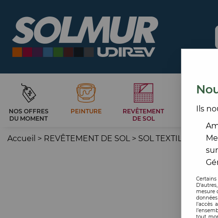
Nou
Ils no
NOS OFFRES
PEINTURE
REVÊTEMENT
CARRELAG
DU MOMENT
DE SOL
ET BAIN
Amé
Me
Accueil
>
REVÊTEMENT DE SOL
>
SOL TEXTILE
>
GAZO
sur
Gér
Certains
D'autres
mesure d
données 
l'accès 
l’ensemb
tout mom