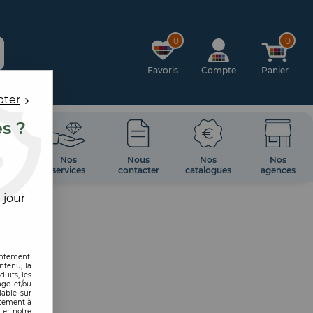
0
0
Favoris
Compte
Panier
pter
es ?
OIRES
Nos
Nous
Nos
Nos
 MUR
services
contacter
catalogues
agences
 jour
entement.
ntenu, la
uits, les
age et/ou
lable sur
ntement à
ter notre