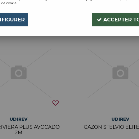
 de cookie.
21 articles sur
2
NFIGURER
ACCEPTER T
UDIREV
UDIREV
IVIERA PLUS AVOCADO
GAZON STELVIO ELIT
2M