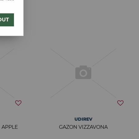
1
OUT
UDIREV
E APPLE
GAZON VIZZAVONA