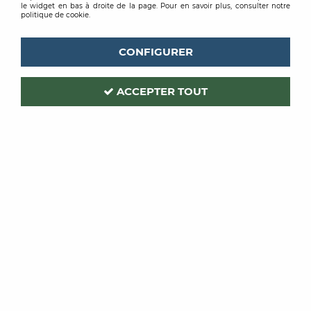
le widget en bas à droite de la page. Pour en savoir plus, consulter notre
politique de cookie.
CONFIGURER
ACCEPTER TOUT
ROMUS
ROMUS
MAESTRO LATT KIT 2
MAESTRO LATT
PROFILES
MOULURE
COUVERTURE
À partir de
À partir de
59,28 €
TTC
60,61 €
TTC
/ Unité
/ Unité
VOIR LE PRODUIT
VOIR LE PRODUIT