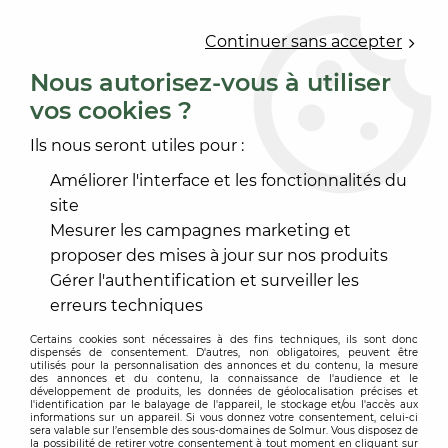
0
Continuer sans accepter
Nous autorisez-vous à utiliser
vos cookies ?
Accueil
>
REVÊTEMENT MUR ET PLAFOND
>
PAREMENT MURAL
Ils nous seront utiles pour :
PAREMENT MURAL
Améliorer l'interface et les fonctionnalités du
site
Mesurer les campagnes marketing et
proposer des mises à jour sur nos produits
Gérer l'authentification et surveiller les
TRIER & FILTRER
erreurs techniques
Certains cookies sont nécessaires à des fins techniques, ils sont donc
dispensés de consentement. D'autres, non obligatoires, peuvent être
4 articles sur
4
utilisés pour la personnalisation des annonces et du contenu, la mesure
des annonces et du contenu, la connaissance de l'audience et le
développement de produits, les données de géolocalisation précises et
l'identification par le balayage de l'appareil, le stockage et/ou l'accès aux
informations sur un appareil. Si vous donnez votre consentement, celui-ci
sera valable sur l’ensemble des sous-domaines de Solmur. Vous disposez de
la possibilité de retirer votre consentement à tout moment en cliquant sur