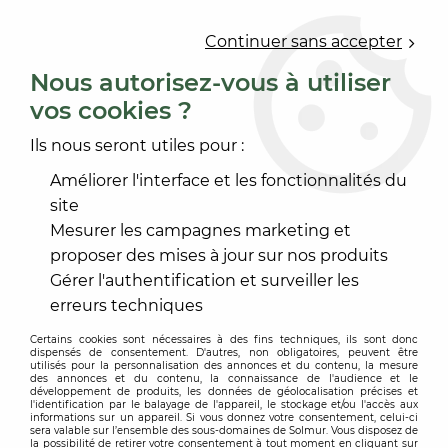
0
Continuer sans accepter
Nous autorisez-vous à utiliser
vos cookies ?
Accueil
>
ACCESSOIRE SOL ET MUR
>
FINITION MARCHE
>
ARRÊT ET RAMPE
>
SEUIL PLAT PERCE
Ils nous seront utiles pour :
Améliorer l'interface et les fonctionnalités du
site
Mesurer les campagnes marketing et
proposer des mises à jour sur nos produits
Gérer l'authentification et surveiller les
erreurs techniques
Certains cookies sont nécessaires à des fins techniques, ils sont donc
dispensés de consentement. D'autres, non obligatoires, peuvent être
utilisés pour la personnalisation des annonces et du contenu, la mesure
des annonces et du contenu, la connaissance de l'audience et le
développement de produits, les données de géolocalisation précises et
l'identification par le balayage de l'appareil, le stockage et/ou l'accès aux
informations sur un appareil. Si vous donnez votre consentement, celui-ci
sera valable sur l’ensemble des sous-domaines de Solmur. Vous disposez de
la possibilité de retirer votre consentement à tout moment en cliquant sur