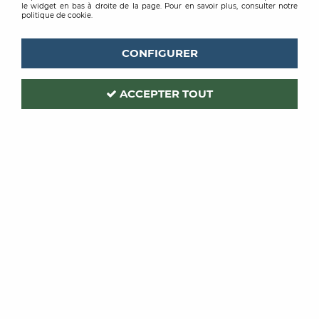
le widget en bas à droite de la page. Pour en savoir plus, consulter notre
politique de cookie.
CONFIGURER
ACCEPTER TOUT
ROMUS
Code produit :
214631
| Réf. interne :
1570
SEUIL PLAT PERCE
ALUMINIUM INCOLORE 40MM 0,90ML
Soyez le premier à donner votre avis !
PRIX PUBLIC
20
,
05
€
TTC