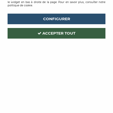
le widget en bas à droite de la page. Pour en savoir plus, consulter notre
politique de cookie.
CONFIGURER
ACCEPTER TOUT
CEGECOL
Code produit :
114949
SUPERPLAN 5.5
RAGREAGE P3 25KG
Soyez le premier à donner votre avis !