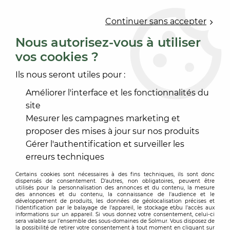
0
Continuer sans accepter
Nous autorisez-vous à utiliser
vos cookies ?
Accueil
>
PRODUIT DE MISE EN OEUVRE
>
RAGRÉAGE SOL
>
RAGRÉAGE NON FIBRÉ
>
SUPERPLAN
Ils nous seront utiles pour :
5.5
Améliorer l'interface et les fonctionnalités du
site
Mesurer les campagnes marketing et
proposer des mises à jour sur nos produits
Gérer l'authentification et surveiller les
erreurs techniques
Certains cookies sont nécessaires à des fins techniques, ils sont donc
dispensés de consentement. D'autres, non obligatoires, peuvent être
utilisés pour la personnalisation des annonces et du contenu, la mesure
des annonces et du contenu, la connaissance de l'audience et le
développement de produits, les données de géolocalisation précises et
l'identification par le balayage de l'appareil, le stockage et/ou l'accès aux
informations sur un appareil. Si vous donnez votre consentement, celui-ci
sera valable sur l’ensemble des sous-domaines de Solmur. Vous disposez de
la possibilité de retirer votre consentement à tout moment en cliquant sur