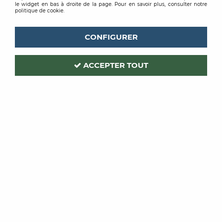
le widget en bas à droite de la page. Pour en savoir plus, consulter notre
politique de cookie.
CONFIGURER
ACCEPTER TOUT
ROMUS
ROMUS
BANDE ANTI
BANDE
DERAPANTE
ANTIDERAPANTE
TECHNIROMUS
CARBORUNDUM
À partir de
À partir de
33,16 €
TTC
48,13 €
TTC
/ Unité
/ Unité
VOIR LE PRODUIT
VOIR LE PRODUIT