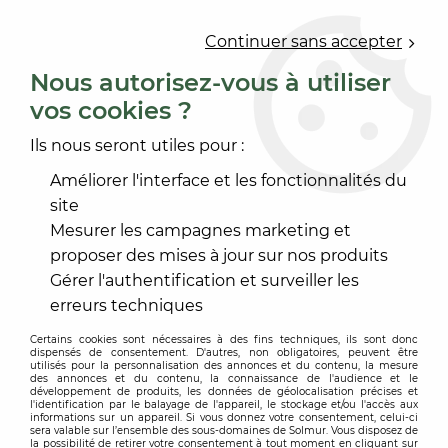
0
Continuer sans accepter
Nous autorisez-vous à utiliser
vos cookies ?
Accueil
>
ACCESSOIRE SOL ET MUR
>
FINITION MARCHE
>
NEZ DE MARCHE MÉTAL
Ils nous seront utiles pour :
NEZ DE MARCHE MÉTAL
Améliorer l'interface et les fonctionnalités du
site
Mesurer les campagnes marketing et
proposer des mises à jour sur nos produits
Gérer l'authentification et surveiller les
TRIER & FILTRER
erreurs techniques
Certains cookies sont nécessaires à des fins techniques, ils sont donc
dispensés de consentement. D'autres, non obligatoires, peuvent être
49 articles sur
49
utilisés pour la personnalisation des annonces et du contenu, la mesure
des annonces et du contenu, la connaissance de l'audience et le
développement de produits, les données de géolocalisation précises et
l'identification par le balayage de l'appareil, le stockage et/ou l'accès aux
informations sur un appareil. Si vous donnez votre consentement, celui-ci
sera valable sur l’ensemble des sous-domaines de Solmur. Vous disposez de
la possibilité de retirer votre consentement à tout moment en cliquant sur