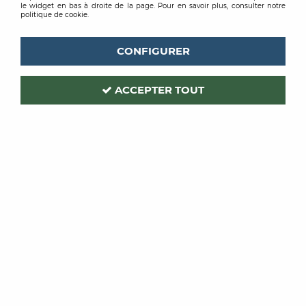
le widget en bas à droite de la page. Pour en savoir plus, consulter notre
politique de cookie.
CONFIGURER
ACCEPTER TOUT
ROMUS
Code produit :
213892
| Réf. interne :
1564
NEZ DE MARCHE EQUERRE
STRIES FINES
PERCE ALUMINIUM OR 40X25MM