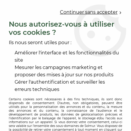
0
Continuer sans accepter
Nous autorisez-vous à utiliser
vos cookies ?
Accueil
>
ACCESSOIRE SOL ET MUR
>
FINITION MARCHE
>
NEZ DE MARCHE MÉTAL
>
NEZ DE MARCHE EQUERRE
Ils nous seront utiles pour :
STRIES FINES
Améliorer l'interface et les fonctionnalités du
site
Mesurer les campagnes marketing et
proposer des mises à jour sur nos produits
Gérer l'authentification et surveiller les
erreurs techniques
Certains cookies sont nécessaires à des fins techniques, ils sont donc
dispensés de consentement. D'autres, non obligatoires, peuvent être
utilisés pour la personnalisation des annonces et du contenu, la mesure
des annonces et du contenu, la connaissance de l'audience et le
développement de produits, les données de géolocalisation précises et
l'identification par le balayage de l'appareil, le stockage et/ou l'accès aux
informations sur un appareil. Si vous donnez votre consentement, celui-ci
sera valable sur l’ensemble des sous-domaines de Solmur. Vous disposez de
la possibilité de retirer votre consentement à tout moment en cliquant sur