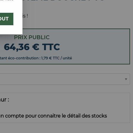
 votre avis !
OUT
PRIX PUBLIC
64
,
36
€
TTC
ant éco-contribution : 1,79 € TTC / unité
mur
n compte pour connaitre le détail des stocks