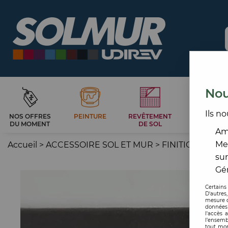
Nou
Ils no
NOS OFFRES
PEINTURE
REVÊTEMENT
CARRELAG
DU MOMENT
DE SOL
ET BAIN
Amé
Me
Accueil
>
ACCESSOIRE SOL ET MUR
>
FINITION SOL
>
sur
Gér
Certains
D'autres
mesure d
données 
l'accès 
l’ensemb
tout mom