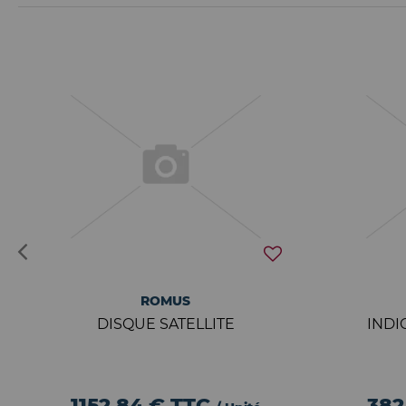
ROMUS
DISQUE SATELLITE
INDI
1152,84 €
TTC
382