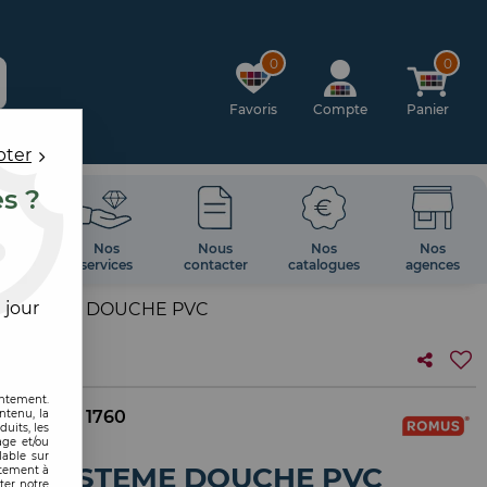
0
0
Favoris
Compte
Panier
pter
es ?
OIRES
Nos
Nous
Nos
Nos
 MUR
services
contacter
catalogues
agences
 jour
 SYSTEME DOUCHE PVC
entement.
ntenu, la
. interne :
1760
uits, les
age et/ou
lable sur
ON SYSTEME DOUCHE PVC
ntement à
ter notre