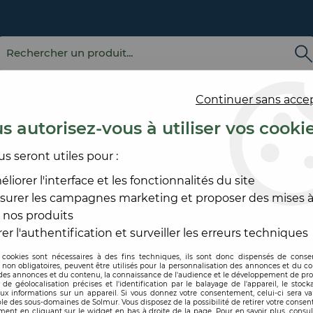
Continuer sans acce
s autorisez-vous à utiliser vos cooki
us seront utiles pour :
E
REVÊTEMENT
OUTILLAGE
PRODUITS DE
ACCESS
MURAL
ET MATÉRIEL
MISE EN ŒUVRE
SOL ET
liorer l'interface et les fonctionnalités du site
surer les campagnes marketing et proposer des mises à
ACCESSOIRE, QUINCAILLERIE SOL
>
CALE DIMINUTION
 nos produits
ROMUS
er l'authentification et surveiller les erreurs techniques
 cookies sont nécessaires à des fins techniques, ils sont donc dispensés de cons
, non obligatoires, peuvent être utilisés pour la personnalisation des annonces et du co
Code produit :
212869
| Réf
es annonces et du contenu, la connaissance de l'audience et le développement de prod
de géolocalisation précises et l'identification par le balayage de l'appareil, le stock
aux informations sur un appareil. Si vous donnez votre consentement, celui-ci sera va
CALE DIMINUTI
le des sous-domaines de Solmur. Vous disposez de la possibilité de retirer votre conse
ent en cliquant sur le widget en bas à droite de la page. Pour en savoir plus, consul