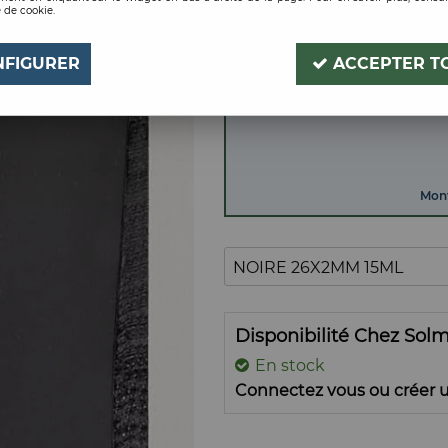
 de cookie.
NOIRE 26X2MM 15ML
Soyez le premier à donner
NFIGURER
ACCEPTER T
Mont
Disponibilité Chez Sol
En stock
Connectez vous ou créer u