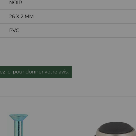
NOIR
26 X 2 MM
PVC
ez ici pour donner votre avis.