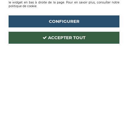
le widget en bas à droite de la page. Pour en savoir plus, consulter notre
politique de cookie.
CONFIGURER
ACCEPTER TOUT
ROMUS
Code produit :
214347
| Réf. interne :
2650
RAMPE ACCES 8MM
ALUMINIUM BRUT 3ML
Soyez le premier à donner votre avis !
PRIX PUBLIC
169
,
26
€
TTC