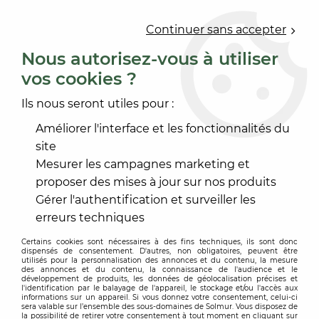
0
Continuer sans accepter
Nous autorisez-vous à utiliser
vos cookies ?
Accueil
>
ACCESSOIRE SOL ET MUR
>
FINITION SOL
>
SEUIL RATTRAPAGE DE NIVEAU
>
RAMPE ACCES 8MM
Ils nous seront utiles pour :
Améliorer l'interface et les fonctionnalités du
site
Mesurer les campagnes marketing et
proposer des mises à jour sur nos produits
Gérer l'authentification et surveiller les
erreurs techniques
Certains cookies sont nécessaires à des fins techniques, ils sont donc
dispensés de consentement. D'autres, non obligatoires, peuvent être
utilisés pour la personnalisation des annonces et du contenu, la mesure
des annonces et du contenu, la connaissance de l'audience et le
développement de produits, les données de géolocalisation précises et
l'identification par le balayage de l'appareil, le stockage et/ou l'accès aux
informations sur un appareil. Si vous donnez votre consentement, celui-ci
sera valable sur l’ensemble des sous-domaines de Solmur. Vous disposez de
la possibilité de retirer votre consentement à tout moment en cliquant sur