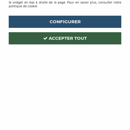
le widget en bas à droite de la page. Pour en savoir plus, consulter notre
politique de cookie.
CONFIGURER
ACCEPTER TOUT
PRB
Code produit :
198558
COLOR SILOFLEX