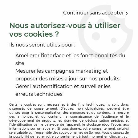
0
Continuer sans accepter
Nous autorisez-vous à utiliser
vos cookies ?
Accueil
>
PEINTURE
>
PEINTURE ENDUIT FAÇADE
>
FILM SEMI-ÉPAIS D3-I1
>
COLOR SILOFLEX
Ils nous seront utiles pour :
Améliorer l'interface et les fonctionnalités du
-
20
%
site
Mesurer les campagnes marketing et
proposer des mises à jour sur nos produits
Gérer l'authentification et surveiller les
erreurs techniques
Certains cookies sont nécessaires à des fins techniques, ils sont donc
dispensés de consentement. D'autres, non obligatoires, peuvent être
utilisés pour la personnalisation des annonces et du contenu, la mesure
des annonces et du contenu, la connaissance de l'audience et le
développement de produits, les données de géolocalisation précises et
l'identification par le balayage de l'appareil, le stockage et/ou l'accès aux
informations sur un appareil. Si vous donnez votre consentement, celui-ci
sera valable sur l’ensemble des sous-domaines de Solmur. Vous disposez de
la possibilité de retirer votre consentement à tout moment en cliquant sur