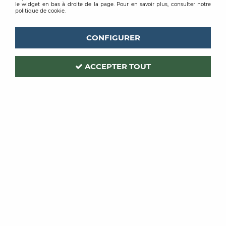
le widget en bas à droite de la page. Pour en savoir plus, consulter notre
politique de cookie.
CONFIGURER
ACCEPTER TOUT
UDIREV
UDIREV
PAPIER PEINT
PAPIER PEINT LES
BATIMENT 2024
ESSENTIELS 2024
À partir de
À partir de
17,93 €
TTC
23,20 €
TTC
/ Unité
/ Unité
VOIR LE PRODUIT
VOIR LE PRODUIT