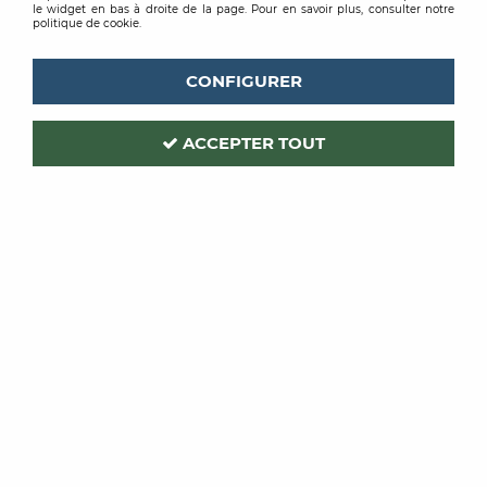
le widget en bas à droite de la page. Pour en savoir plus, consulter notre
politique de cookie.
CONFIGURER
ACCEPTER TOUT
ROMUS
Code produit :
213076
| Réf. interne :
2740
CORNIERE PU RONDE
ADHESIVE
JAUNE NOIR 20X20MM 5ML