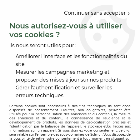
0
Continuer sans accepter
Nous autorisez-vous à utiliser
vos cookies ?
Accueil
>
ACCESSOIRE SOL ET MUR
>
FINITION SOL
>
SEUIL ADHÉSIF
>
CORNIERE PU RONDE ADHESIVE
Ils nous seront utiles pour :
Améliorer l'interface et les fonctionnalités du
site
Mesurer les campagnes marketing et
proposer des mises à jour sur nos produits
Gérer l'authentification et surveiller les
erreurs techniques
Certains cookies sont nécessaires à des fins techniques, ils sont donc
dispensés de consentement. D'autres, non obligatoires, peuvent être
utilisés pour la personnalisation des annonces et du contenu, la mesure
des annonces et du contenu, la connaissance de l'audience et le
développement de produits, les données de géolocalisation précises et
l'identification par le balayage de l'appareil, le stockage et/ou l'accès aux
informations sur un appareil. Si vous donnez votre consentement, celui-ci
sera valable sur l’ensemble des sous-domaines de Solmur. Vous disposez de
la possibilité de retirer votre consentement à tout moment en cliquant sur