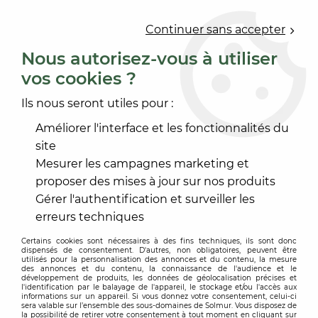
0
Continuer sans accepter
Nous autorisez-vous à utiliser
vos cookies ?
Accueil
>
PRODUIT DE MISE EN OEUVRE
>
ENDUIT
>
ENDUIT TECHNIQUE
>
ENDUIT DE RAGREAGE MURAL
Ils nous seront utiles pour :
Améliorer l'interface et les fonctionnalités du
site
Mesurer les campagnes marketing et
proposer des mises à jour sur nos produits
Gérer l'authentification et surveiller les
erreurs techniques
Certains cookies sont nécessaires à des fins techniques, ils sont donc
dispensés de consentement. D'autres, non obligatoires, peuvent être
utilisés pour la personnalisation des annonces et du contenu, la mesure
des annonces et du contenu, la connaissance de l'audience et le
développement de produits, les données de géolocalisation précises et
l'identification par le balayage de l'appareil, le stockage et/ou l'accès aux
informations sur un appareil. Si vous donnez votre consentement, celui-ci
sera valable sur l’ensemble des sous-domaines de Solmur. Vous disposez de
la possibilité de retirer votre consentement à tout moment en cliquant sur