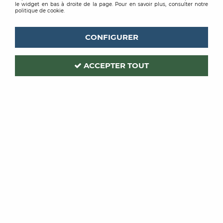
le widget en bas à droite de la page. Pour en savoir plus, consulter notre
politique de cookie.
CONFIGURER
ACCEPTER TOUT
PRB
Code produit :
198820
ENDUIT DE RAGREAGE MURAL
PLANIMUR TOP 25KG
Soyez le premier à donner votre avis !