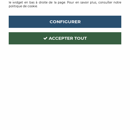
le widget en bas à droite de la page. Pour en savoir plus, consulter notre
politique de cookie.
CONFIGURER
ACCEPTER TOUT
ST LUC
Code produit :
199007
ILUC LAK VELOURS
PEINTURE LAQUE BLANCHE 10L
Soyez le premier à donner votre avis !