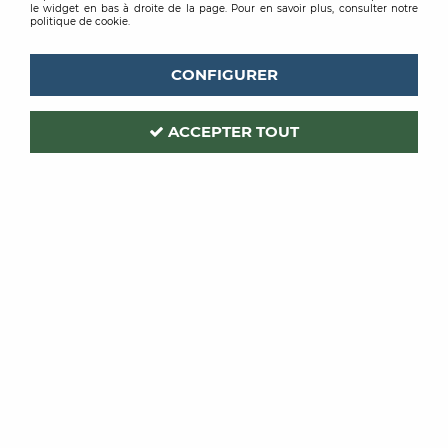
le widget en bas à droite de la page. Pour en savoir plus, consulter notre
politique de cookie.
CONFIGURER
ACCEPTER TOUT
ST LUC
Code produit :
198040
ILUC LATEX MAT
PEINTURE D2 BLANCHE 10L
Soyez le premier à donner votre avis !