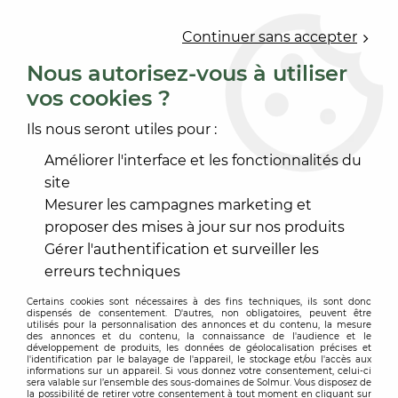
0
Continuer sans accepter
Nous autorisez-vous à utiliser
vos cookies ?
Accueil
>
PEINTURE
>
PEINTURE INTÉRIEURE
>
PRIMAIRE D'ACCROCHAGE
>
ILUC PRIMER XTREM
Ils nous seront utiles pour :
Améliorer l'interface et les fonctionnalités du
-
20
%
site
Mesurer les campagnes marketing et
proposer des mises à jour sur nos produits
Gérer l'authentification et surveiller les
erreurs techniques
Certains cookies sont nécessaires à des fins techniques, ils sont donc
dispensés de consentement. D'autres, non obligatoires, peuvent être
utilisés pour la personnalisation des annonces et du contenu, la mesure
des annonces et du contenu, la connaissance de l'audience et le
développement de produits, les données de géolocalisation précises et
l'identification par le balayage de l'appareil, le stockage et/ou l'accès aux
informations sur un appareil. Si vous donnez votre consentement, celui-ci
sera valable sur l’ensemble des sous-domaines de Solmur. Vous disposez de
la possibilité de retirer votre consentement à tout moment en cliquant sur