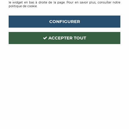
le widget en bas à droite de la page. Pour en savoir plus, consulter notre
politique de cookie.
CONFIGURER
ACCEPTER TOUT
ST LUC
Code produit :
454815
ILUC PRIMER XTREM
PRIMAIRE BLANC 1L
Soyez le premier à donner votre avis !