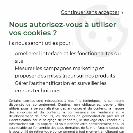
0
Continuer sans accepter
Nous autorisez-vous à utiliser
vos cookies ?
Accueil
>
REVÊTEMENT DE SOL
>
ACCESSOIRE REVÊTEMENT SOL
>
Ils nous seront utiles pour :
PLINTHE ET ACCESSOIRE COORDONNÉ
>
KIT DE
REPARATION QUICK STEP
Améliorer l'interface et les fonctionnalités du
site
Mesurer les campagnes marketing et
proposer des mises à jour sur nos produits
Gérer l'authentification et surveiller les
erreurs techniques
Certains cookies sont nécessaires à des fins techniques, ils sont donc
dispensés de consentement. D'autres, non obligatoires, peuvent être
utilisés pour la personnalisation des annonces et du contenu, la mesure
des annonces et du contenu, la connaissance de l'audience et le
développement de produits, les données de géolocalisation précises et
l'identification par le balayage de l'appareil, le stockage et/ou l'accès aux
informations sur un appareil. Si vous donnez votre consentement, celui-ci
sera valable sur l’ensemble des sous-domaines de Solmur. Vous disposez de
la possibilité de retirer votre consentement à tout moment en cliquant sur