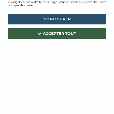
le widget en bas à droite de la page. Pour en savoir plus, consulter notre
politique de cookie.
CONFIGURER
ACCEPTER TOUT
QUICK STEP
Code produit :
194232
| Réf. interne :
QSREPAIR
KIT DE REPARATION QUICK
STEP
QSREPAIR
Soyez le premier à donner votre avis !