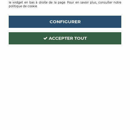
le widget en bas à droite de la page. Pour en savoir plus, consulter notre
politique de cookie.
CONFIGURER
ACCEPTER TOUT
QUICK STEP
Code produit :
194755
| Réf. interne :
QSWPPSKR01334
PLINTHE PARQUET HAUTEUR
80
1334 80X16X2400MM1450 1338 1472
Soyez le premier à donner votre avis !