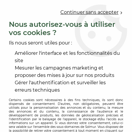
0
Continuer sans accepter
Nous autorisez-vous à utiliser
vos cookies ?
Accueil
>
REVÊTEMENT DE SOL
>
ACCESSOIRE REVÊTEMENT SOL
>
Ils nous seront utiles pour :
PLINTHE ET ACCESSOIRE COORDONNÉ
>
PLINTHE
PARQUET HAUTEUR 80
Améliorer l'interface et les fonctionnalités du
site
Mesurer les campagnes marketing et
proposer des mises à jour sur nos produits
Gérer l'authentification et surveiller les
erreurs techniques
Certains cookies sont nécessaires à des fins techniques, ils sont donc
dispensés de consentement. D'autres, non obligatoires, peuvent être
utilisés pour la personnalisation des annonces et du contenu, la mesure
des annonces et du contenu, la connaissance de l'audience et le
développement de produits, les données de géolocalisation précises et
l'identification par le balayage de l'appareil, le stockage et/ou l'accès aux
informations sur un appareil. Si vous donnez votre consentement, celui-ci
sera valable sur l’ensemble des sous-domaines de Solmur. Vous disposez de
la possibilité de retirer votre consentement à tout moment en cliquant sur