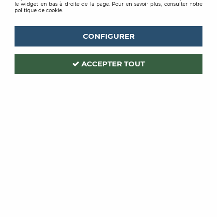
le widget en bas à droite de la page. Pour en savoir plus, consulter notre
politique de cookie.
CONFIGURER
ACCEPTER TOUT
OCAI
Code produit :
211286
| Réf. interne :
209711
MANCHON OCRYL 8MM
110MM CLIP
Soyez le premier à donner votre avis !