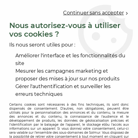
0
Continuer sans accepter
Nous autorisez-vous à utiliser
vos cookies ?
Accueil
>
OUTILLAGE
>
OUTILLAGE À MAIN
>
MANCHON ET MONTURE
>
MANCHON OCRYL 8MM
Ils nous seront utiles pour :
Améliorer l'interface et les fonctionnalités du
site
Mesurer les campagnes marketing et
proposer des mises à jour sur nos produits
Gérer l'authentification et surveiller les
erreurs techniques
Certains cookies sont nécessaires à des fins techniques, ils sont donc
dispensés de consentement. D'autres, non obligatoires, peuvent être
utilisés pour la personnalisation des annonces et du contenu, la mesure
des annonces et du contenu, la connaissance de l'audience et le
développement de produits, les données de géolocalisation précises et
l'identification par le balayage de l'appareil, le stockage et/ou l'accès aux
informations sur un appareil. Si vous donnez votre consentement, celui-ci
sera valable sur l’ensemble des sous-domaines de Solmur. Vous disposez de
la possibilité de retirer votre consentement à tout moment en cliquant sur