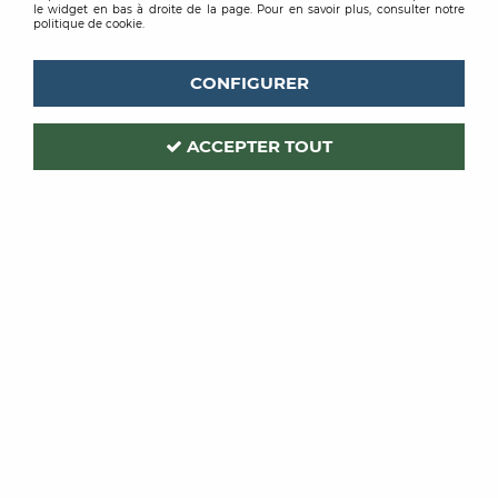
le widget en bas à droite de la page. Pour en savoir plus, consulter notre
politique de cookie.
CONFIGURER
ACCEPTER TOUT
ROMUS
Code produit :
213964
| Réf. interne :
3021
NEZ DE MARCHE N 50 D DROIT
3MM
PVC SOUPLE NOIR 47X50MM 3ML