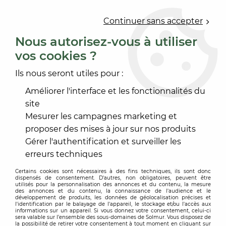
0
Continuer sans accepter
Nous autorisez-vous à utiliser
vos cookies ?
Accueil
>
ACCESSOIRE SOL ET MUR
>
FINITION MARCHE
>
NEZ DE MARCHE PVC, CAOUTCHOUC
>
NEZ DE MARCHE
Ils nous seront utiles pour :
N 50 D DROIT 3MM
Améliorer l'interface et les fonctionnalités du
site
Mesurer les campagnes marketing et
proposer des mises à jour sur nos produits
Gérer l'authentification et surveiller les
erreurs techniques
Certains cookies sont nécessaires à des fins techniques, ils sont donc
dispensés de consentement. D'autres, non obligatoires, peuvent être
utilisés pour la personnalisation des annonces et du contenu, la mesure
des annonces et du contenu, la connaissance de l'audience et le
développement de produits, les données de géolocalisation précises et
l'identification par le balayage de l'appareil, le stockage et/ou l'accès aux
informations sur un appareil. Si vous donnez votre consentement, celui-ci
sera valable sur l’ensemble des sous-domaines de Solmur. Vous disposez de
la possibilité de retirer votre consentement à tout moment en cliquant sur