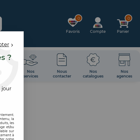
0
0
Favoris
Compte
Panier
pter
es ?
OIRES
Nos
Nous
Nos
Nos
 MUR
services
contacter
catalogues
agences
 jour
entement.
ntenu, la
uits, les
age et/ou
lable sur
ntement à
ter notre