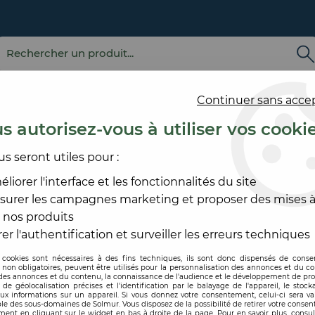
Continuer sans acce
s autorisez-vous à utiliser vos cooki
us seront utiles pour :
E
REVÊTEMENT
OUTILLAGE
PRODUITS DE
ACCESS
MURAL
ET MATÉRIEL
MISE EN ŒUVRE
SOL ET
liorer l'interface et les fonctionnalités du site
surer les campagnes marketing et proposer des mises à
HEUR
 nos produits
REBOUCHEUR
er l'authentification et surveiller les erreurs techniques
 cookies sont nécessaires à des fins techniques, ils sont donc dispensés de cons
, non obligatoires, peuvent être utilisés pour la personnalisation des annonces et du co
es annonces et du contenu, la connaissance de l'audience et le développement de prod
de géolocalisation précises et l'identification par le balayage de l'appareil, le stock
aux informations sur un appareil. Si vous donnez votre consentement, celui-ci sera va
le des sous-domaines de Solmur. Vous disposez de la possibilité de retirer votre conse
ent en cliquant sur le widget en bas à droite de la page. Pour en savoir plus, consul