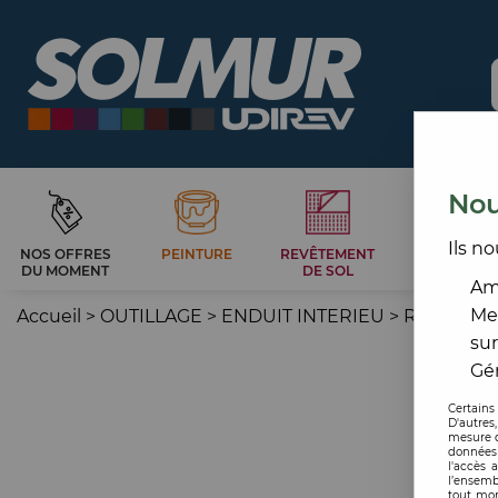
Nou
Ils no
NOS OFFRES
PEINTURE
REVÊTEMENT
CARRELAG
DU MOMENT
DE SOL
ET BAIN
Amé
Me
Accueil
>
OUTILLAGE
>
ENDUIT INTERIEU
>
REBOUC
sur
Gér
Certains
D'autres
mesure d
données 
l'accès 
l’ensemb
tout mom