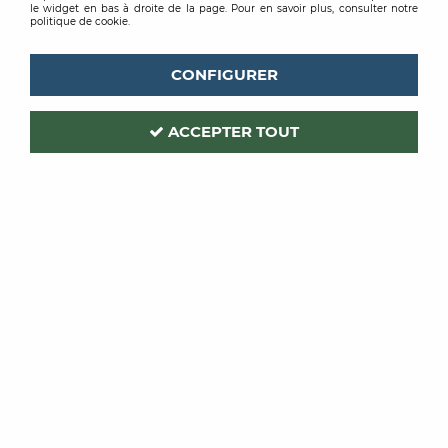
le widget en bas à droite de la page. Pour en savoir plus, consulter notre
politique de cookie.
CONFIGURER
OCAI
OCAI
ACCEPTER TOUT
BROSSE QUEUE
MANCHON OCRYL
EXPORT
13MM
À partir de
À partir de
1,63 €
TTC
1,97 €
TTC
/ Unité
/ Unité
VOIR LE PRODUIT
VOIR LE PRODUIT
-20 %