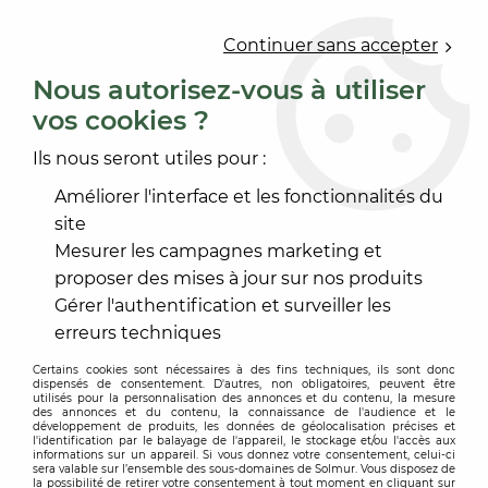
0
Continuer sans accepter
Nous autorisez-vous à utiliser
vos cookies ?
Accueil
>
OUTILLAGE
>
OUTILLAGE À MAIN
Ils nous seront utiles pour :
OUTILLAGE À MAIN
Améliorer l'interface et les fonctionnalités du
site
Mesurer les campagnes marketing et
proposer des mises à jour sur nos produits
Gérer l'authentification et surveiller les
TRIER & FILTRER
erreurs techniques
Certains cookies sont nécessaires à des fins techniques, ils sont donc
60 articles sur
321
dispensés de consentement. D'autres, non obligatoires, peuvent être
utilisés pour la personnalisation des annonces et du contenu, la mesure
des annonces et du contenu, la connaissance de l'audience et le
développement de produits, les données de géolocalisation précises et
l'identification par le balayage de l'appareil, le stockage et/ou l'accès aux
informations sur un appareil. Si vous donnez votre consentement, celui-ci
sera valable sur l’ensemble des sous-domaines de Solmur. Vous disposez de
-20 %
la possibilité de retirer votre consentement à tout moment en cliquant sur