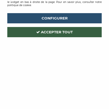
le widget en bas à droite de la page. Pour en savoir plus, consulter notre
-20 %
politique de cookie.
CONFIGURER
ACCEPTER TOUT
EUROCELL
BADAULT
MASKING
EPONGE VEGETALE
STANDARD
À partir de
À partir de
2,25 €
TTC
3,43 €
TTC
/ Unité
/ Unité
VOIR LE PRODUIT
VOIR LE PRODUIT