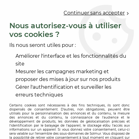
0
Continuer sans accepter
Nous autorisez-vous à utiliser
vos cookies ?
Accueil
>
OUTILLAGE
>
PRÉPARATION NETTOYAGE CHANTIER
Ils nous seront utiles pour :
PRÉPARATION NETTOYAGE
Améliorer l'interface et les fonctionnalités du
CHANTIER
site
Mesurer les campagnes marketing et
proposer des mises à jour sur nos produits
Gérer l'authentification et surveiller les
erreurs techniques
TRIER & FILTRER
Certains cookies sont nécessaires à des fins techniques, ils sont donc
dispensés de consentement. D'autres, non obligatoires, peuvent être
utilisés pour la personnalisation des annonces et du contenu, la mesure
des annonces et du contenu, la connaissance de l'audience et le
52 articles sur
52
développement de produits, les données de géolocalisation précises et
l'identification par le balayage de l'appareil, le stockage et/ou l'accès aux
informations sur un appareil. Si vous donnez votre consentement, celui-ci
sera valable sur l’ensemble des sous-domaines de Solmur. Vous disposez de
la possibilité de retirer votre consentement à tout moment en cliquant sur