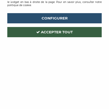
le widget en bas à droite de la page. Pour en savoir plus, consulter notre
politique de cookie.
CONFIGURER
ACCEPTER TOUT
CEBA
Code produit :
208411
| Réf. interne :
PIED TP
PIED TELESCOPIQUE
POUR PPL50P/PP3V80/DOMELED50
Soyez le premier à donner votre avis !
PRIX PUBLIC
131
,
77
€
TTC