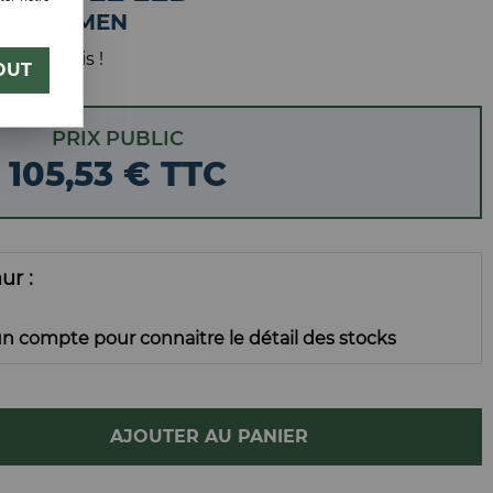
1000 LUMEN
 votre avis !
OUT
PRIX PUBLIC
105
,
53
€
TTC
mur
n compte pour connaitre le détail des stocks
AJOUTER AU PANIER