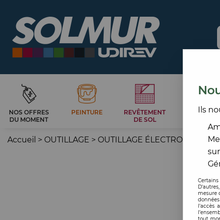
Nou
Ils no
NOS OFFRES
PEINTURE
REVÊTEMENT
CARRELAG
DU MOMENT
DE SOL
ET BAIN
Amé
Me
Accueil
>
OUTILLAGE
>
OUTILLAGE ÉLECTROPORTATI
sur
Gér
Certains
D'autres
mesure d
données 
l'accès 
l’ensemb
tout mom