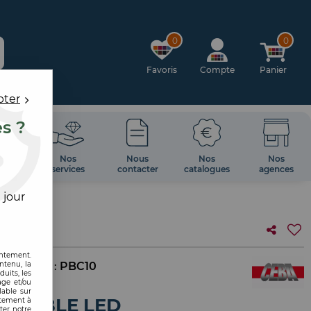
0
0
Favoris
Compte
Panier
pter
es ?
OIRES
Nos
Nous
Nos
Nos
 MUR
services
contacter
catalogues
agences
 jour
E LED
entement.
ntenu, la
f. interne :
PBC10
uits, les
age et/ou
lable sur
ORTABLE LED
ntement à
ter notre