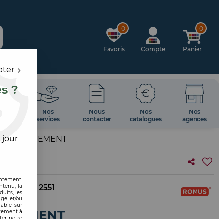
0
0
Favoris
Compte
Panier
pter
es ?
OIRES
Nos
Nous
Nos
Nos
 MUR
services
contacter
catalogues
agences
 jour
 RECOUVREMENT
entement.
ntenu, la
. interne :
2551
uits, les
age et/ou
lable sur
UVREMENT
ntement à
ter notre