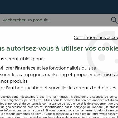
Continuer sans acce
s autorisez-vous à utiliser vos cooki
us seront utiles pour :
E
REVÊTEMENT
OUTILLAGE
PRODUITS DE
ACCESS
MURAL
ET MATÉRIEL
MISE EN ŒUVRE
SOL ET
liorer l'interface et les fonctionnalités du site
surer les campagnes marketing et proposer des mises à
>
PLINTHE ET PLINTHE DE RECOUVREMENT
>
PLINTHE
 nos produits
ROMUS
er l'authentification et surveiller les erreurs techniques
 cookies sont nécessaires à des fins techniques, ils sont donc dispensés de cons
, non obligatoires, peuvent être utilisés pour la personnalisation des annonces et du co
Code produit :
214229
| Réf
es annonces et du contenu, la connaissance de l'audience et le développement de prod
de géolocalisation précises et l'identification par le balayage de l'appareil, le stock
aux informations sur un appareil. Si vous donnez votre consentement, celui-ci sera va
PLINTHE RECO
le des sous-domaines de Solmur. Vous disposez de la possibilité de retirer votre conse
ent en cliquant sur le widget en bas à droite de la page. Pour en savoir plus, consul