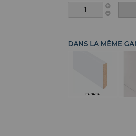
DANS LA MÊME G
PLINTHE MDF A
REC
PEINDRE