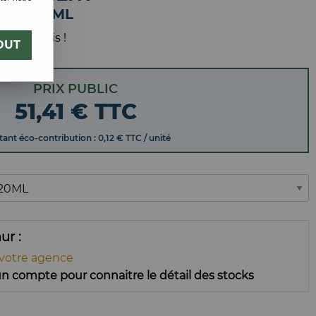
MM 2,20ML
 votre avis !
OUT
PRIX PUBLIC
51
,
41
€
TTC
ant éco-contribution : 0,12 € TTC / unité
mur
 votre agence
n compte pour connaitre le détail des stocks