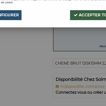
 de cookie.
CHENE BRUT 120X15
Soyez le premier à donner
NFIGURER
ACCEPTER T
Mont
Disponibilité Chez Sol
Indisponible, contactez
Connectez vous ou créer u