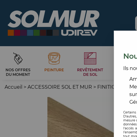
Nou
Ils no
NOS OFFRES
PEINTURE
REVÊTEMENT
CARRELAG
DU MOMENT
DE SOL
ET BAIN
Amé
Me
Accueil
>
ACCESSOIRE SOL ET MUR
>
FINITION MUR
sur
Gér
Certains
D'autres
mesure d
données 
l'accès 
l’ensemb
tout mom