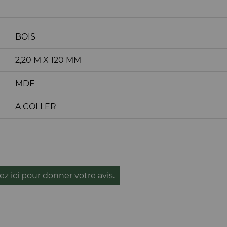
BOIS
2,20 M X 120 MM
MDF
A COLLER
ez ici pour donner votre avis.