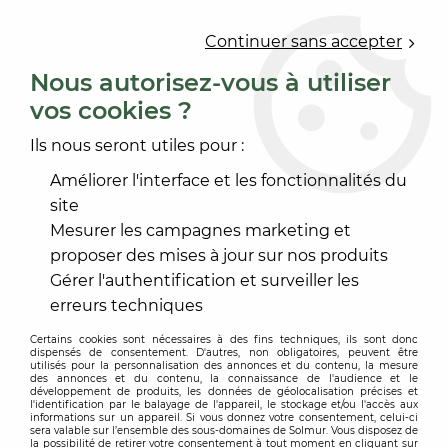
0
Continuer sans accepter
Nous autorisez-vous à utiliser
vos cookies ?
Accueil
>
OUTILLAGE
>
OUTILLAGE À MAIN
>
OUTILLAGE TAPISSIER
>
ROULETTE DE COLLEUR EBONITE
Ils nous seront utiles pour :
Améliorer l'interface et les fonctionnalités du
site
Mesurer les campagnes marketing et
proposer des mises à jour sur nos produits
Gérer l'authentification et surveiller les
erreurs techniques
Certains cookies sont nécessaires à des fins techniques, ils sont donc
dispensés de consentement. D'autres, non obligatoires, peuvent être
utilisés pour la personnalisation des annonces et du contenu, la mesure
des annonces et du contenu, la connaissance de l'audience et le
développement de produits, les données de géolocalisation précises et
l'identification par le balayage de l'appareil, le stockage et/ou l'accès aux
informations sur un appareil. Si vous donnez votre consentement, celui-ci
sera valable sur l’ensemble des sous-domaines de Solmur. Vous disposez de
la possibilité de retirer votre consentement à tout moment en cliquant sur