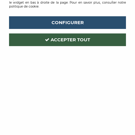
le widget en bas à droite de la page. Pour en savoir plus, consulter notre
politique de cookie.
CONFIGURER
ACCEPTER TOUT
OCAI
Code produit :
211406
| Réf. interne :
2438
ROULETTE DE COLLEUR
EBONITE
Soyez le premier à donner votre avis !
PRIX PUBLIC
11
,
38
€
TTC