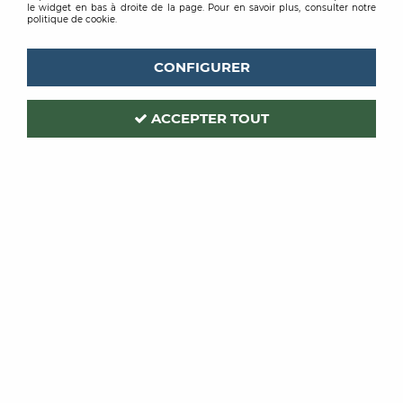
le widget en bas à droite de la page. Pour en savoir plus, consulter notre
politique de cookie.
CONFIGURER
ACCEPTER TOUT
ROMUS
Code produit :
214440
| Réf. interne :
94620
SCRAP'LACANET
Soyez le premier à donner votre avis !
PRIX PUBLIC
153
,
97
€
TTC