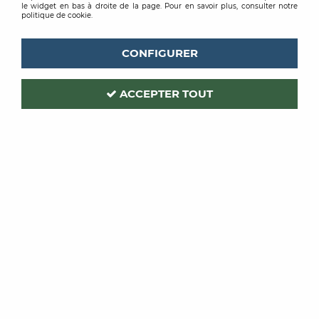
le widget en bas à droite de la page. Pour en savoir plus, consulter notre
politique de cookie.
CONFIGURER
ACCEPTER TOUT
MAULER
Code produit :
198107
SUBLIM BOIS
RENOVATEUR BLANC BOIS 1L
Soyez le premier à donner votre avis !