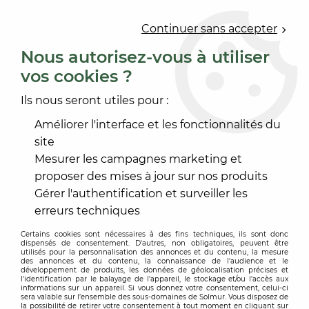
0
Continuer sans accepter
Nous autorisez-vous à utiliser
vos cookies ?
Accueil
>
PEINTURE
>
PROTECTION DES BOIS
>
PEINTURE BOIS SOL
>
SUBLIM BOIS
Ils nous seront utiles pour :
Améliorer l'interface et les fonctionnalités du
site
Mesurer les campagnes marketing et
proposer des mises à jour sur nos produits
Gérer l'authentification et surveiller les
erreurs techniques
Certains cookies sont nécessaires à des fins techniques, ils sont donc
dispensés de consentement. D'autres, non obligatoires, peuvent être
utilisés pour la personnalisation des annonces et du contenu, la mesure
des annonces et du contenu, la connaissance de l'audience et le
développement de produits, les données de géolocalisation précises et
l'identification par le balayage de l'appareil, le stockage et/ou l'accès aux
informations sur un appareil. Si vous donnez votre consentement, celui-ci
sera valable sur l’ensemble des sous-domaines de Solmur. Vous disposez de
la possibilité de retirer votre consentement à tout moment en cliquant sur