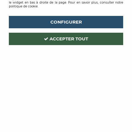
le widget en bas à droite de la page. Pour en savoir plus, consulter notre
politique de cookie.
CONFIGURER
ACCEPTER TOUT
LEVIS
Code produit :
196342
ULTRALASUR TX
LASURE FINITION 280 INCOLORE 5L
Soyez le premier à donner votre avis !