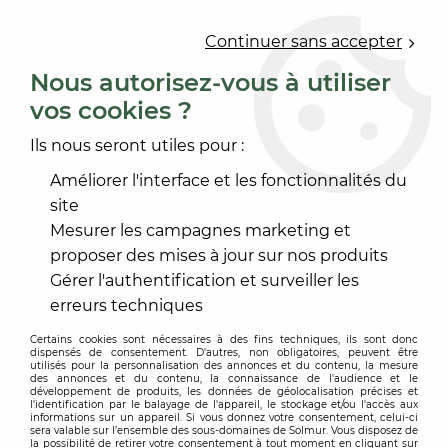
0
Continuer sans accepter
Nous autorisez-vous à utiliser
vos cookies ?
Accueil
>
PEINTURE
>
PROTECTION DES BOIS
>
LASURE TRANSLUCIDE
>
ULTRALASUR TX
Ils nous seront utiles pour :
Améliorer l'interface et les fonctionnalités du
-
20
%
site
Mesurer les campagnes marketing et
proposer des mises à jour sur nos produits
Gérer l'authentification et surveiller les
erreurs techniques
Certains cookies sont nécessaires à des fins techniques, ils sont donc
dispensés de consentement. D'autres, non obligatoires, peuvent être
utilisés pour la personnalisation des annonces et du contenu, la mesure
des annonces et du contenu, la connaissance de l'audience et le
développement de produits, les données de géolocalisation précises et
l'identification par le balayage de l'appareil, le stockage et/ou l'accès aux
informations sur un appareil. Si vous donnez votre consentement, celui-ci
sera valable sur l’ensemble des sous-domaines de Solmur. Vous disposez de
la possibilité de retirer votre consentement à tout moment en cliquant sur