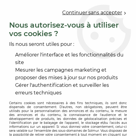
0
Continuer sans accepter
Nous autorisez-vous à utiliser
vos cookies ?
Accueil
>
OUTILLAGE
>
OUTILLAGE À MAIN
>
ABRASIF PONÇAGE MANUEL
>
ABRASIF GOLD 81X133
Ils nous seront utiles pour :
Améliorer l'interface et les fonctionnalités du
site
Mesurer les campagnes marketing et
proposer des mises à jour sur nos produits
Gérer l'authentification et surveiller les
erreurs techniques
Certains cookies sont nécessaires à des fins techniques, ils sont donc
dispensés de consentement. D'autres, non obligatoires, peuvent être
utilisés pour la personnalisation des annonces et du contenu, la mesure
des annonces et du contenu, la connaissance de l'audience et le
développement de produits, les données de géolocalisation précises et
l'identification par le balayage de l'appareil, le stockage et/ou l'accès aux
informations sur un appareil. Si vous donnez votre consentement, celui-ci
sera valable sur l’ensemble des sous-domaines de Solmur. Vous disposez de
la possibilité de retirer votre consentement à tout moment en cliquant sur