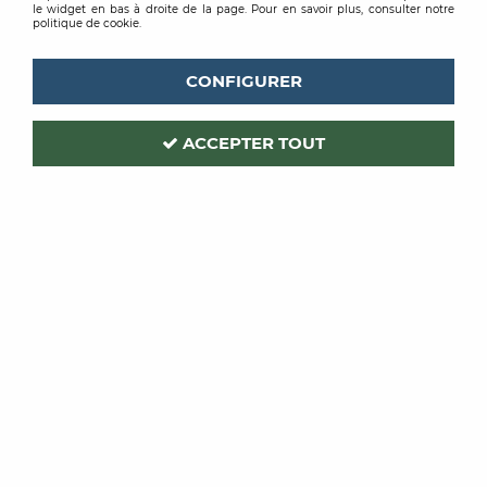
le widget en bas à droite de la page. Pour en savoir plus, consulter notre
politique de cookie.
CONFIGURER
ACCEPTER TOUT
MIRKA
Code produit :
210790
| Réf. interne :
2368805040
ABRASIF GOLD 81X133
GRAIN 40 PQT DE 50
Soyez le premier à donner votre avis !
PRIX PUBLIC
30
,
89
€
TTC