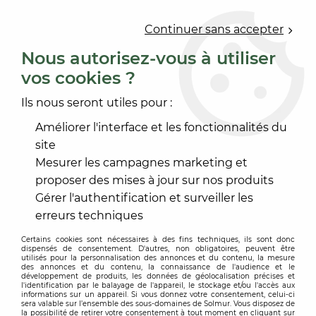
0
Continuer sans accepter
Nous autorisez-vous à utiliser
vos cookies ?
Accueil
>
OUTILLAGE
>
PRÉPARATION NETTOYAGE CHANTIER
>
Ils nous seront utiles pour :
PROTECTION, SIGNALISATION
>
BACHE POLYANE DA4
Améliorer l'interface et les fonctionnalités du
-
30
%
site
Mesurer les campagnes marketing et
proposer des mises à jour sur nos produits
Gérer l'authentification et surveiller les
erreurs techniques
Certains cookies sont nécessaires à des fins techniques, ils sont donc
dispensés de consentement. D'autres, non obligatoires, peuvent être
utilisés pour la personnalisation des annonces et du contenu, la mesure
des annonces et du contenu, la connaissance de l'audience et le
développement de produits, les données de géolocalisation précises et
l'identification par le balayage de l'appareil, le stockage et/ou l'accès aux
informations sur un appareil. Si vous donnez votre consentement, celui-ci
sera valable sur l’ensemble des sous-domaines de Solmur. Vous disposez de
la possibilité de retirer votre consentement à tout moment en cliquant sur