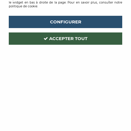
le widget en bas à droite de la page. Pour en savoir plus, consulter notre
politique de cookie.
CONFIGURER
ACCEPTER TOUT
DULARY
Code produit :
165435
| Réf. interne :
100520
BACHE POLYANE DA4
40 MICRONS 25M X 3M
Soyez le premier à donner votre avis !